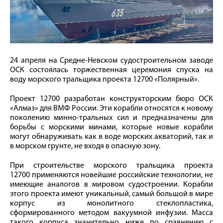
24 апреля на Средне-Невском судостроительном заводе
ОСК состоялась торжественная церемония спуска на
воду морского тральщика проекта 12700 «Полярный».
Проект 12700 разработан конструкторским бюро ОСК
«Алмаз» для ВМФ России. Эти корабли относятся к новому
поколению минно-тральных сил и предназначены для
борьбы с морскими минами, которые новые корабли
могут обнаруживать как в воде морских акваторий, так и
в морском грунте, не входя в опасную зону.
При строительстве морского тральщика проекта
12700
применяются новейшие российские технологии, не
имеющие аналогов в мировом судостроении. Корабли
этого проекта имеют уникальный, самый большой в мире
корпус из монолитного стеклопластика,
сформированного методом вакуумной инфузии. Масса
такого корпуса значительно ниже по сравнению с