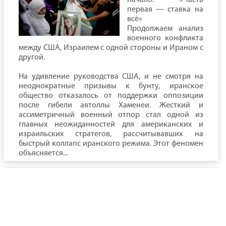
начало: «Часть
первая — ставка на
всё»
Продолжаем анализ
военного конфликта
между США, Израилем с одной стороны и Ираном с
другой.
На удивление руководства США, и не смотря на
неоднократные призывы к бунту, иранское
общество отказалось от поддержки оппозиции
после гибели аятоллы Хаменеи. Жесткий и
ассиметричный военный отпор стал одной из
главных неожиданностей для американских и
израильских стратегов, рассчитывавших на
быстрый коллапс иранского режима. Этот феномен
объясняется...
Новая война в заливе. Часть
первая - Ставка на все!
Владислав Шурыгин
Конфликт между