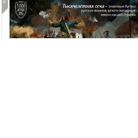
В России запущен новый интерактивный исторически
проект «Тысячелетняя сеча»:с его помощью можн
погрузиться в батальную историю юго-запада страны.
В рамках проекта «Тысячелетняя сеча» на специальн
сайте создано интерактивное 3D-арт-полотно,посвященн
истории сражений российской армии за юго-западны
земли нашей страны — от монголо-татарского нашеств
до специальной военной операции. Всего 7 значимы
эпизодов. Пользователиоказываются на одном и том 
поле битвы в южнорусском селе, меняются только эпох
облики...