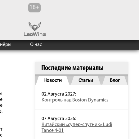
тнёры
О нас
Последние материалы
Новости
Статьи
Блог
ды
02 Августа 2027:
е
Контроль над Boston Dynamics
не
,
07 Августа 2026:
Китайский «супер-спутник» Ludi
нт
Tance 4-01
же