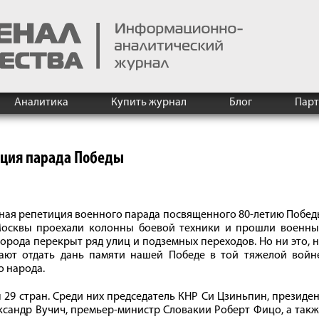
Аналитика
Купить журнал
Блог
Пар
ция парада Победы
ьная репетиция военного парада посвященного 80-летию Побе
Москвы проехали колонны боевой техники и прошли военны
 города перекрыт ряд улиц и подземных переходов. Но ни это, 
шают отдать дань памяти нашей Победе в той тяжелой войне
о народа.
 29 стран. Среди них председатель КНР Си Цзиньпин, президе
ксандр Вучич, премьер-министр Словакии Роберт Фицо, а так