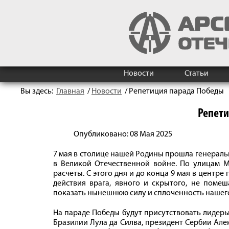
Новости
Статьи
Вы здесь:
Главная
/
Новости
/
Репетиция парада Победы
Репети
Опубликовано: 08 Мая 2025
7 мая в столице нашей Родины прошла генерал
в Великой Отечественной войне. По улицам 
расчеты. С этого дня и до конца 9 мая в центре
действия врага, явного и скрытого, не поме
показать нынешнюю силу и сплоченность нашег
На параде Победы будут присутствовать лидеры
Бразилии Лула да Силва, президент Сербии Але