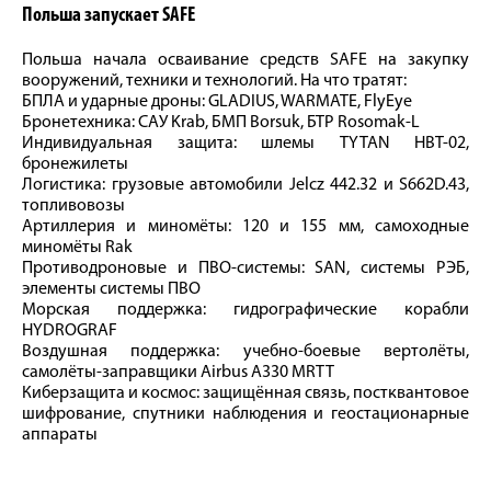
Польша запускает SAFE
Польша начала осваивание средств SAFE на закупку
вооружений, техники и технологий. На что тратят:
БПЛА и ударные дроны: GLADIUS, WARMATE, FlyEye
Бронетехника: САУ Krab, БМП Borsuk, БТР Rosomak-L
Индивидуальная защита: шлемы TYTAN HBT-02,
бронежилеты
Логистика: грузовые автомобили Jelcz 442.32 и S662D.43,
топливовозы
Артиллерия и миномёты: 120 и 155 мм, самоходные
миномёты Rak
Противодроновые и ПВО-системы: SAN, системы РЭБ,
элементы системы ПВО
Морская поддержка: гидрографические корабли
HYDROGRAF
Воздушная поддержка: учебно-боевые вертолёты,
самолёты-заправщики Airbus A330 MRTT
Киберзащита и космос: защищённая связь, постквантовое
шифрование, спутники наблюдения и геостационарные
аппараты