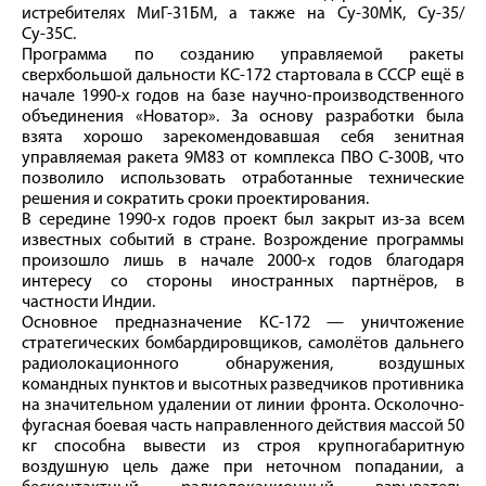
истребителях МиГ-31БМ, а также на Су-30МК, Су-35/
Су-35С.
Программа по созданию управляемой ракеты
сверхбольшой дальности КС-172 стартовала в СССР ещё в
начале 1990-х годов на базе научно-производственного
объединения «Новатор». За основу разработки была
взята хорошо зарекомендовавшая себя зенитная
управляемая ракета 9М83 от комплекса ПВО С-300В, что
позволило использовать отработанные технические
решения и сократить сроки проектирования.
В середине 1990-х годов проект был закрыт из-за всем
известных событий в стране. Возрождение программы
произошло лишь в начале 2000-х годов благодаря
интересу со стороны иностранных партнёров, в
частности Индии.
Основное предназначение КС-172 — уничтожение
стратегических бомбардировщиков, самолётов дальнего
радиолокационного обнаружения, воздушных
командных пунктов и высотных разведчиков противника
на значительном удалении от линии фронта. Осколочно-
фугасная боевая часть направленного действия массой 50
кг способна вывести из строя крупногабаритную
воздушную цель даже при неточном попадании, а