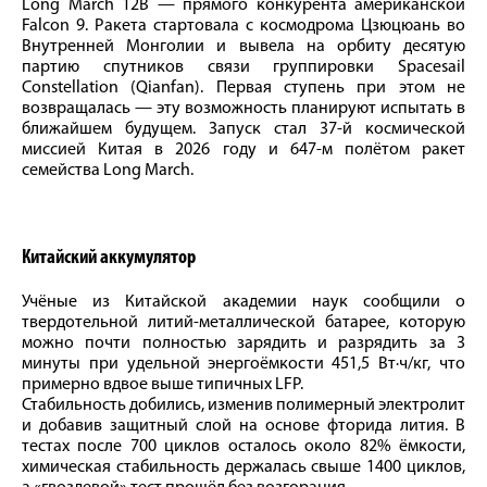
Long March 12B — прямого конкурента американской
Falcon 9. Ракета стартовала с космодрома Цзюцюань во
Внутренней Монголии и вывела на орбиту десятую
партию спутников связи группировки Spacesail
Constellation (Qianfan). Первая ступень при этом не
возвращалась — эту возможность планируют испытать в
ближайшем будущем. Запуск стал 37-й космической
миссией Китая в 2026 году и 647-м полётом ракет
семейства Long March.
Китайский аккумулятор
Учёные из Китайской академии наук сообщили о
твердотельной литий-металлической батарее, которую
можно почти полностью зарядить и разрядить за 3
минуты при удельной энергоёмкости 451,5 Вт·ч/кг, что
примерно вдвое выше типичных LFP.
Стабильность добились, изменив полимерный электролит
и добавив защитный слой на основе фторида лития. В
тестах после 700 циклов осталось около 82% ёмкости,
химическая стабильность держалась свыше 1400 циклов,