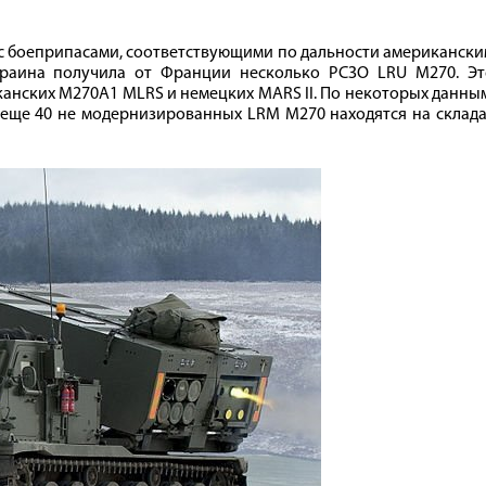
 с боеприпасами, соответствующими по дальности американск
краина получила от Франции несколько РСЗО LRU M270. Эт
нских M270A1 MLRS и немецких MARS II. По некоторых данны
 еще 40 не модернизированных LRM M270 находятся на склад