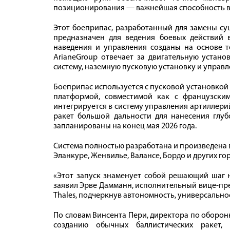
позиционирования — важнейшая способность в 
Этот боеприпас, разработанный для замены су
предназначен для ведения боевых действий в
наведения и управления созданы на основе т
ArianeGroup отвечает за двигательную устано
систему, наземную пусковую установку и управл
Боеприпас используется с пусковой установкой 
платформой, совместимой как с французским
интегрируется в систему управления артиллери
ракет большой дальности для нанесения глу
запланированы на конец мая 2026 года.
Система полностью разработана и произведена
Эланкуре, Женвилье, Валансе, Бордо и других го
«Этот запуск знаменует собой решающий шаг 
заявил Эрве Дамманн, исполнительный вице-пр
Thales, подчеркнув автономность, универсально
По словам Винсента Пери, директора по оборон
созданию обычных баллистических ракет, 