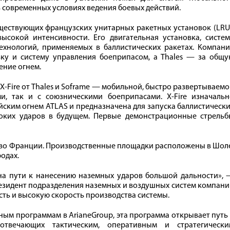
современных условиях ведения боевых действий.
ществующих французских унитарных ракетных установок (LRU
ысокой интенсивности. Его двигательная установка, систем
ехнологий, применяемых в баллистических ракетах. Компани
вку и систему управления боеприпасом, а Thales — за общу
ение огнем.
X-Fire от Thales и Soframe — мобильной, быстро развертываем
и, так и с союзническими боеприпасами. X-Fire изначальн
йским огнем ATLAS и предназначена для запуска баллистическ
боких ударов в будущем. Первые демонстрационные стрельб
 во Франции. Производственные площадки расположены в Шол
родах.
на пути к нанесению наземных ударов большой дальности», 
езидент подразделения наземных и воздушных систем компан
сть и высокую скорость производства системы.
ным программам в ArianeGroup, эта программа открывает путь
отвечающих тактическим, оперативным и стратегически