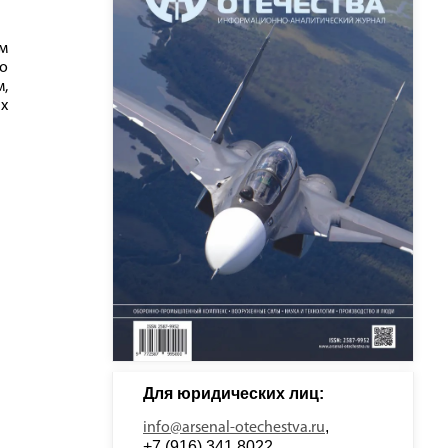
им
о
м,
ах
Для юридических лиц: 
, 
info@arsenal-otechestva.ru
+7 (916) 341 8022, 