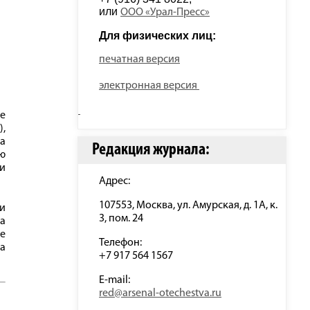
или 
ООО «Урал-Пресс»
Для физических лиц: 
печатная версия
электронная версия
не
),
а
Редакция журнала:
ю
ти
Адрес:
107553, Москва, ул. Амурская, д. 1А, к.
ии
3, пом. 24
а
е
Телефон:
а
+7 917 564 1567
E-mail:
red@arsenal-otechestva.ru