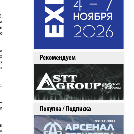
),
а
я
ю
ой
о
Рекомендуем
их
ы
е,
—
Покупка / Подписка
ии
 к
м