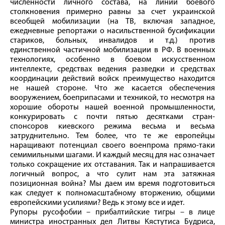
численности личного состава, на линии боевого
столкновения примерно равны за счет украинской
всеобщей мобилизации (на ТВ, включая западное,
ежедневные репортажи о насильственной бусификации
стариков, больных, инвалидов и т.д.) против
единственной частичной мобилизации в РФ. В военных
технологиях, особенно в боевом искусственном
интеллекте, средствах ведения разведки и средствах
координации действий войск преимущество находится
не нашей стороне. Что же касается обеспечения
вооружением, боеприпасами и техникой, то несмотря на
хорошие обороты нашей военной промышленности,
конкурировать с почти пятью десятками стран-
спонсоров киевского режима весьма и весьма
затруднительно. Тем более, что те же европейцы
наращивают потенциал своего военпрома прямо-таки
семимильными шагами. И каждый месяц для нас означает
только сокращение их отставания. Так и напрашивается
логичный вопрос, а что сулит нам эта затяжная
позиционная война? Мы даем им время подготовиться
как следует к полномасштабному вторжению, общими
европейскими усилиями? Ведь к этому все и идет.
Рупоры русофобии – прибалтийские тигры – в лице
министра иностранных дел Литвы Кястутиса Будриса,