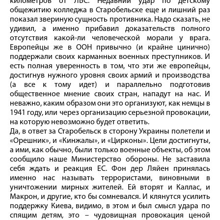
километров от ЛБС. Недавний удар по детскому
общежитию колледжа в Старобельске еще и лишний раз
показал звериную сущность противника. Надо сказать, не
удивил, а именно прибавил доказательств полного
отсутствия какой-ли человеческой морали у врага.
Европейцы же в ООН привычно (и крайне цинично)
поддержали своих карманных военных преступников. И
есть полная уверенность в том, что эти же европейцы,
достигнув нужного уровня своих армий и производства
(а все к тому идет) и параллельно подготовив
общественное мнение своих стран, нападут на нас. И
неважно, каким образом они это организуют, как немцы в
1941 году, или через организацию серьезной провокации,
на которую невозможно будет ответить.
Да, в ответ за Старобельск в сторону Украины полетели и
«Орешник», и «Кинжалы», и «Цирконы». Цели достигнуты,
а ими, как обычно, были только военные объекты, об этом
сообщило наше Министерство обороны. Не заставила
себя ждать и реакция ЕС. Фон дер Ляйен принялась
именно нас называть террористами, виновными в
уничтожении мирных жителей. Ей вторят и Каллас, и
Макрон, и другие, кто бы сомневался. И клянутся усилить
поддержку Киева, видимо, в этом и был смысл удара по
спящим детям, это – чудовищная провокация ценой