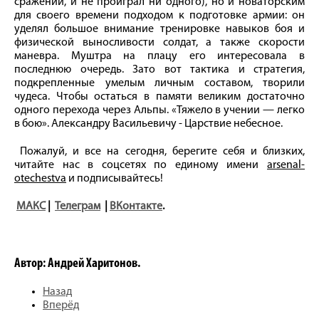
сражений, и не проиграл ни одного), но и новаторским
для своего времени подходом к подготовке армии: он
уделял большое внимание тренировке навыков боя и
физической выносливости солдат, а также скорости
маневра. Муштра на плацу его интересовала в
последнюю очередь. Зато вот тактика и стратегия,
подкрепленные умелым личным составом, творили
чудеса. Чтобы остаться в памяти великим достаточно
одного перехода через Альпы. «Тяжело в учении — легко
в бою». Александру Васильевичу - Царствие небесное.
Пожалуй, и все на сегодня, берегите себя и близких,
читайте нас в соцсетях по единому имени
arsenal-
otechestva
и подписывайтесь!
МАКС
|
Телеграм
|
ВКонтакте
.
Автор: Андрей Харитонов.
Назад
Вперёд