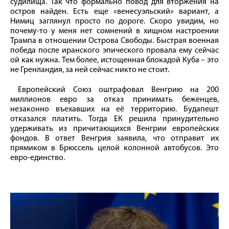
судилища. Так что формально повод для вторжения на
остров найден. Есть еще «венесуэльский» вариант, а
Нимиц заглянул просто по дороге. Скоро увидим, но
почему-то у меня нет сомнений в хищном настроении
Трампа в отношении Острова Свободы. Быстрая военная
победа после иранского эпического провала ему сейчас
ой как нужна. Тем более, истощенная блокадой Куба – это
не Гренландия, за ней сейчас никто не стоит.
Европейский Союз оштрафовал Венгрию на 200
миллионов евро за отказ принимать беженцев,
незаконно въехавших на её территорию. Будапешт
отказался платить. Тогда ЕК решила принудительно
удерживать из причитающихся Венгрии европейских
фондов. В ответ Венгрия заявила, что отправит их
прямиком в Брюссель целой колонной автобусов. Это
евро-единство.