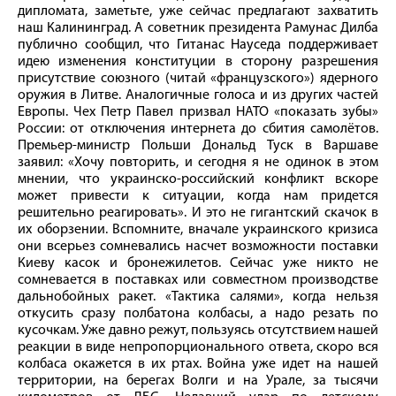
дипломата, заметьте, уже сейчас предлагают захватить
наш Калининград. А советник президента Рамунас Дилба
публично сообщил, что Гитанас Науседа поддерживает
идею изменения конституции в сторону разрешения
присутствие союзного (читай «французского») ядерного
оружия в Литве. Аналогичные голоса и из других частей
Европы. Чех Петр Павел призвал НАТО «показать зубы»
России: от отключения интернета до сбития самолётов.
Премьер-министр Польши Дональд Туск в Варшаве
заявил: «Хочу повторить, и сегодня я не одинок в этом
мнении, что украинско-российский конфликт вскоре
может привести к ситуации, когда нам придется
решительно реагировать». И это не гигантский скачок в
их оборзении. Вспомните, вначале украинского кризиса
они всерьез сомневались насчет возможности поставки
Киеву касок и бронежилетов. Сейчас уже никто не
сомневается в поставках или совместном производстве
дальнобойных ракет. «Тактика салями», когда нельзя
откусить сразу полбатона колбасы, а надо резать по
кусочкам. Уже давно режут, пользуясь отсутствием нашей
реакции в виде непропорционального ответа, скоро вся
колбаса окажется в их ртах. Война уже идет на нашей
территории, на берегах Волги и на Урале, за тысячи