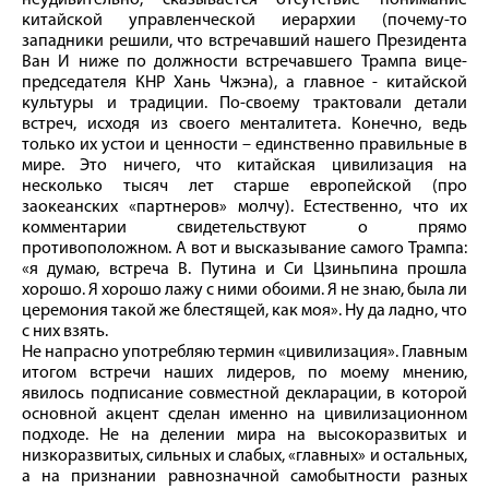
китайской управленческой иерархии (почему-то
западники решили, что встречавший нашего Президента
Ван И ниже по должности встречавшего Трампа вице-
председателя КНР Хань Чжэна), а главное - китайской
культуры и традиции. По-своему трактовали детали
встреч, исходя из своего менталитета. Конечно, ведь
только их устои и ценности – единственно правильные в
мире. Это ничего, что китайская цивилизация на
несколько тысяч лет старше европейской (про
заокеанских «партнеров» молчу). Естественно, что их
комментарии свидетельствуют о прямо
противоположном. А вот и высказывание самого Трампа:
«я думаю, встреча В. Путина и Си Цзиньпина прошла
хорошо. Я хорошо лажу с ними обоими. Я не знаю, была ли
церемония такой же блестящей, как моя». Ну да ладно, что
с них взять.
Не напрасно употребляю термин «цивилизация». Главным
итогом встречи наших лидеров, по моему мнению,
явилось подписание совместной декларации, в которой
основной акцент сделан именно на цивилизационном
подходе. Не на делении мира на высокоразвитых и
низкоразвитых, сильных и слабых, «главных» и остальных,
а на признании равнозначной самобытности разных