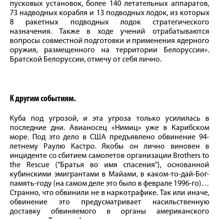
пусковых установок, более 140 летательных аппаратов,
73 надводных корабля и 13 подводных лодок, из которых
8 ракетных подводных лодок стратегического
назначения. Также в ходе учений отрабатываются
вопросы совместной подготовки и применения ядерного
оружия, размещенного на территории Белоруссии».
Братской Белоруссии, отмечу от себя лично.
К другим событиям.
Куба под угрозой, и эта угроза только усилилась в
последние дни. Авианосец «Нимиц» уже в Карибском
море. Под это дело в США предъявлено обвинение 94-
летнему Раулю Кастро. Якобы он лично виновен в
инциденте со сбитием самолетов организации Brothers to
the Rescue ("Братья во имя спасения"), основанной
кубинскими эмигрантами в Майами, в каком-то-дай-Бог-
память-году (на самом деле это было в феврале 1996-го)…
Странно, что обвинили не в наркотрафике. Так или иначе,
обвинение это предусматривает насильственную
доставку обвиняемого в органы американского