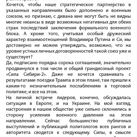
Хочется, чтобы наше стратегическое партнерство в
указанных направлениях было дополнено и военным
союзом, но признаю, с дивана мне могут быть не видны
многие нюансы в виде возможных негативных для обеих
стран последствий заключения формального военного
блока. А кроме того, учитывая особый дружеский
характер взаимоотношений Владимира Путина и Си, мы
достоверно не можем утверждать, возможно, что на
уровне устных личных договоренностей такой союз уже и
существует?
Да, подписано порядка сорока соглашений, значительно
продвинулся в том числе и общий грандиозный проект
«Сила Сибири-2». Даже не хочется сравнивать с
результатами поездки Трампа в этом плане, там пришли к
каким-то незначительным послаблениям в торговой
политике, и все на этом.
На личной встрече лидеров, конечно, обсуждалась
ситуация в Европе, и на Украине. На мой взгляд,
настроения в нашем обществе уже сильно склонились в
сторону усиления военного давления на этом
направлении. Сейчас большинство публичных
выступлений и публикаций политологов всех рангов и
авторитета сводится к следующему. Силы, в смысле