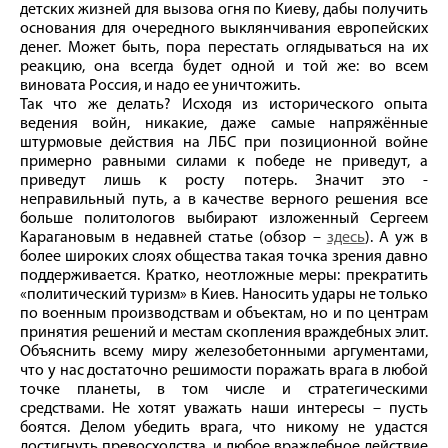
детских жизней для вызова огня по Киеву, дабы получить
основания для очередного выклянчивания европейских
денег. Может быть, пора перестать оглядываться на их
реакцию, она всегда будет одной и той же: во всем
виновата Россия, и надо ее уничтожить.
Так что же делать? Исходя из исторического опыта
ведения войн, никакие, даже самые напряжённые
штурмовые действия на ЛБС при позиционной войне
примерно равными силами к победе не приведут, а
приведут лишь к росту потерь. Значит это -
неправильный путь, а в качестве верного решения все
больше политологов выбирают изложенный Сергеем
Карагановым в недавней статье (обзор –
здесь
). А уж в
более широких слоях общества такая точка зрения давно
поддерживается. Кратко, неотложные меры: прекратить
«политический туризм» в Киев. Наносить удары не только
по военным производствам и объектам, но и по центрам
принятия решений и местам скопления враждебных элит.
Объяснить всему миру железобетонными аргументами,
что у нас достаточно решимости поражать врага в любой
точке планеты, в том числе и стратегическими
средствами. Не хотят уважать наши интересы – пусть
боятся. Делом убедить врага, что никому не удастся
достигнуть превосходства, и любое враждебное действие