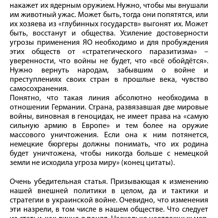
накажет их ядерным оружием. Нужно, чтобы мы внушали
им животный ужас. Может быть, тогда они попятятся, или
их хозяева из «глубинных государств» выгонят их. Может
быть, восстанут и общества. Усиление достоверности
угрозы применения ЯО необходимо и для пробуждения
этих обществ от «стратегического паразитизма» –
уверенности, что войны не будет, что «всё обойдётся».
Нужно вернуть народам, забывшим о войне и
преступлениях своих стран в прошлые века, чувство
самосохранения.
Понятно, что такая линия абсолютно необходима в
отношении Германии. Страна, развязавшая две мировые
войны, виновная в геноцидах, не имеет права на «самую
сильную армию в Европе» и тем более на оружие
массового уничтожения. Если она к ним потянется,
немецкие бюргеры должны понимать, что их родина
будет уничтожена, чтобы никогда больше с немецкой
земли не исходила угроза миру» (конец цитаты).
Очень убедительная статья. Призывающая к изменению
нашей внешней политики в целом, да и тактики и
стратегии в украинской войне. Очевидно, что изменения
эти назрели, в том числе в нашем обществе. Что следует