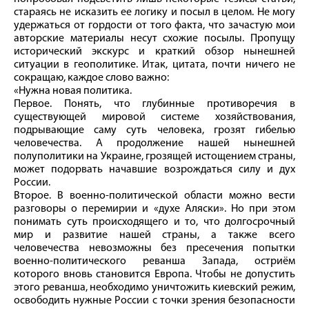
стараясь не исказить ее логику и посыл в целом. Не могу
удержаться от гордости от того факта, что зачастую мои
авторские материалы несут схожие посылы. Пропущу
исторический экскурс и краткий обзор нынешней
ситуации в геополитике. Итак, цитата, почти ничего не
сокращаю, каждое слово важно:
«Нужна новая политика.
Первое. Понять, что глубинные противоречия в
существующей мировой системе хозяйствования,
подрывающие саму суть человека, грозят гибелью
человечества. А продолжение нашей нынешней
полуполитики на Украине, грозящей истощением страны,
может подорвать начавшие возрождаться силу и дух
России.
Второе. В военно-политической области можно вести
разговоры о перемирии и «духе Аляски». Но при этом
понимать суть происходящего и то, что долгосрочный
мир и развитие нашей страны, а также всего
человечества невозможны без пресечения попытки
военно-политического реванша Запада, остриём
которого вновь становится Европа. Чтобы не допустить
этого реванша, необходимо уничтожить киевский режим,
освободить нужные России с точки зрения безопасности