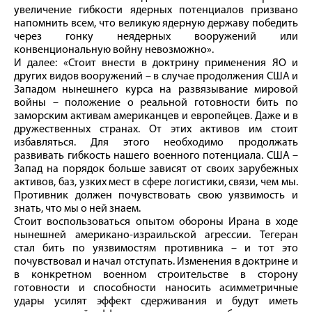
увеличение гибкости ядерных потенциалов призвано
напомнить всем, что великую ядерную державу победить
через гонку неядерных вооружений или
конвенциональную войну невозможно».
И далее: «Стоит внести в доктрину применения ЯО и
других видов вооружений – в случае продолжения США и
Западом нынешнего курса на развязывание мировой
войны – положение о реальной готовности бить по
заморским активам американцев и европейцев. Даже и в
дружественных странах. От этих активов им стоит
избавляться. Для этого необходимо продолжать
развивать гибкость нашего военного потенциала. США –
Запад на порядок больше зависят от своих зарубежных
активов, баз, узких мест в сфере логистики, связи, чем мы.
Противник должен почувствовать свою уязвимость и
знать, что мы о ней знаем.
Стоит воспользоваться опытом обороны Ирана в ходе
нынешней американо-израильской агрессии. Тегеран
стал бить по уязвимостям противника – и тот это
почувствовал и начал отступать. Изменения в доктрине и
в конкретном военном строительстве в сторону
готовности и способности наносить асимметричные
удары усилят эффект сдерживания и будут иметь