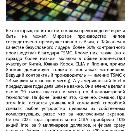
Без которых, понятно, ни о каком превосходстве и речи
быть не может. Мировое производство чипов
сосредоточено преимущественно в Азии, с Тайванем в
качестве безусловного лидера (более 50% контрактного
производства) благодаря TSMC. Кроме них, также (но с
гораздо более низким вкладом в общее количество)
участвуют Китай, Южная Корея, США и Япония, причем
Япония доминирует только в поставках материалов.
Ведущий контрактный производитель — именно TSMC с
1.4 миллиона пластин в месяц). А у американской Intel в
предыдущие годы дела шли не важно. Они еле-еле делали
около 20 тысяч пластин в месяц по 4-нанометровой
технологии. На фоне Тайваня это, конечно, смешно. При
этом Intel остается уникальной компанией, способной
сделать любое устройство целиком из собственных
комплектующих, разве что за исключением экранов.
Летом 2025 года правительство США приобрело 10%
акций Intel за 9 миллиардов долларов, и фирма сразу
окрепла. Акции за год подорожали на 500 процентов.