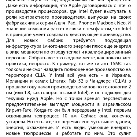
Даже есть информация, что Apple договорилась с Intel о
производстве процессоров, где Intel будет выступать в
роли контрактного производителя, выпуская на своих
фабриках чипы серии A для iPad, iPhone и Macbook Neo. И
значение компании растет в связи с тем фактом, что Intel
в принципе умеет создавать действующее производство.
Для новых фабрик требуется подходящая
инфраструктура (много-много энергии плюс еще энергия
в виде мощности по отводу тепла) и квалифицированный
персонал. Собрать все это в одном месте, как показывает
практика, непросто. К примеру, тот же гигант TSMC так
толком и не смог наладить полноценное производство на
территории США. У Intel всё уже есть - в Израиле,
Ирландии и самих Штатах. Fab 52 в Чандлере (США) в
прошлом году начал производство чипов по технологии 2
нм (или 1.8, как говорят в самой Intel), и он подходит для
текущих нужд Apple. Но с точки зрения перспективы
предпочтительнее выглядят мощности в израильском
Кирьят-Гате. Когда-то он был передовым у Intel, первым
освоившим техпроцесс 10 нм. Сейчас она, конечно,
устарела. Но есть все, что перечислено чуть выше: здания,
энергия, охлаждение. И есть люди, умеющие внедрять
новые техпроцессы и работать по ним. Это сулит