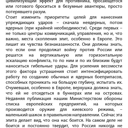
цивилизующий эффект для противника, бросающегося
или готового броситься в безумные авантюры, просто
потерявшего разум.
Стоит изменить приоритеты целей для нанесения
упреждающих ударов – сначала неядерных, потом
ядерных (при крайней необходимости). Среди первых –
не только центры коммуникаций, управления, но и, что
важно, места скопления элит, особенно в Европе. Это
лишит их чувства безнаказанности. Они должны знать,
что если они продолжат войну против России или
решатся на вертикальную или горизонтальную
эскалацию конфликта, то по ним и по их близким будут
наноситься гибельные удары. Для усиления весомости
этого фактора устрашения стоит интенсифицировать
работу по созданию обычных и ядерных боеприпасов,
способных проникать на большую глубину, испытать их.
Очумевшая, особенно в Европе, верхушка должна знать,
что ей не отсидеться в бункерах или на островах.
Недавняя публикация нашим Министерством обороны
списка европейских предприятий, на которых
производится оружие для киевского режима, –
маленький шажок в правильном направлении. Сейчас эта
элита делает вид, что она нас боится. На самом деле не
боится и постоянно твердит, что Россия никогда не