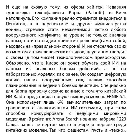
И еще на схожую тему, из сферы хай-тек. Недавняя
турпоездка технофашиста Карпа (Palantir) в Киев
натолкнула. Его компания рьяно стремится внедриться в
Пентагон, а в перспективе и другие «министерства
войны», стремясь стать незаменимой частью любого
вооруженного конфликта на уровне не только анализа
данных, но и на стадии принятия решения (само собой,
находясь на «правильной» стороне). И, не стесняясь своих
во многом античеловечесих взглядов, неустанно твердит
о своем (в том числе) технологическом превосходстве.
Объявлено, что в Киеве он хочет обучать свой ИИ на
данных из реальных боевых действий, а не на
лабораторных моделях, как ранее. Он создает цифровую
копию наших вооруженных сил, наших способов
планирования и ведения боевых действий. Специально
для Карпа привожу свежие данные о том, что китайский
ИИ Baidu представила новую языковую модель ERNIE 5.1.
Она использует лишь 6% вычислительных затрат по
сравнению с аналогичными ИИ-системами, при этом
способна конкурировать с ведущими мировыми
моделями. В рейтинге Arena Search новинка набрала 1223
балла, заняв четвертое место в мире и первое среди
китайских моделей. Так что фашистам, пусть и «техно»,