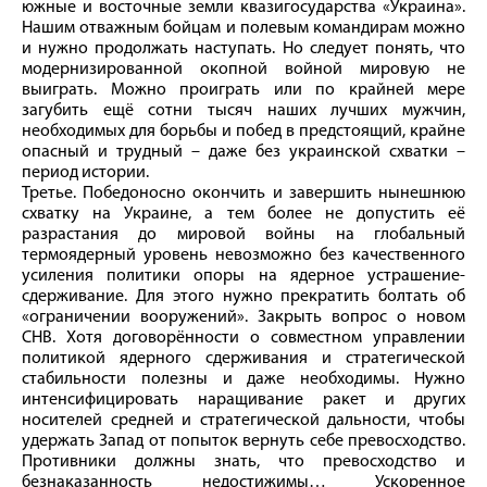
южные и восточные земли квазигосударства «Украина».
Нашим отважным бойцам и полевым командирам можно
и нужно продолжать наступать. Но следует понять, что
модернизированной окопной войной мировую не
выиграть. Можно проиграть или по крайней мере
загубить ещё сотни тысяч наших лучших мужчин,
необходимых для борьбы и побед в предстоящий, крайне
опасный и трудный – даже без украинской схватки –
период истории.
Третье. Победоносно окончить и завершить нынешнюю
схватку на Украине, а тем более не допустить её
разрастания до мировой войны на глобальный
термоядерный уровень невозможно без качественного
усиления политики опоры на ядерное устрашение-
сдерживание. Для этого нужно прекратить болтать об
«ограничении вооружений». Закрыть вопрос о новом
СНВ. Хотя договорённости о совместном управлении
политикой ядерного сдерживания и стратегической
стабильности полезны и даже необходимы. Нужно
интенсифицировать наращивание ракет и других
носителей средней и стратегической дальности, чтобы
удержать Запад от попыток вернуть себе превосходство.
Противники должны знать, что превосходство и
безнаказанность недостижимы… Ускоренное