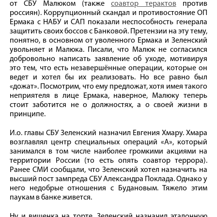
от СБУ Малюком (также
соавтор терактов
против
россиян). Коррупционный скандал и противостояние ОП
Ермака с НАБУ и САП показали неспособность генерала
защитить своих боссов с Банковой. Претензии на эту тему,
понятно, в основном от уволенного Ермака и Зеленский
увольняет и Малюка. Писали, что Малюк не согласился
добровольно написать заявление об уходе, мотивируя
это тем, что есть незавершённые операции, которые он
ведет и хотел бы их реализовать. Но все равно был
«дожат». Посмотрим, что ему предложат, хотя имея такого
неприятеля в лице Ермака, наверное, Малюку теперь
стоит заботится не о должностях, а о своей жизни в
принципе.
И.о. главы СБУ Зеленский назначил Евгения Хмару. Хмара
возглавлял центр специальных операций «А», который
занимался в том числе наиболее громкими акциями на
территории России (то есть опять соавтор террора).
Ранее СМИ сообщали, что Зеленский хотел назначить на
высший пост зампреда СБУ Александра Поклада. Однако у
него недобрые отношения с Будановым. Тяжело этим
паукам в банке живется.
Ну и вишенка на торте. Зеленский назначил эталонную