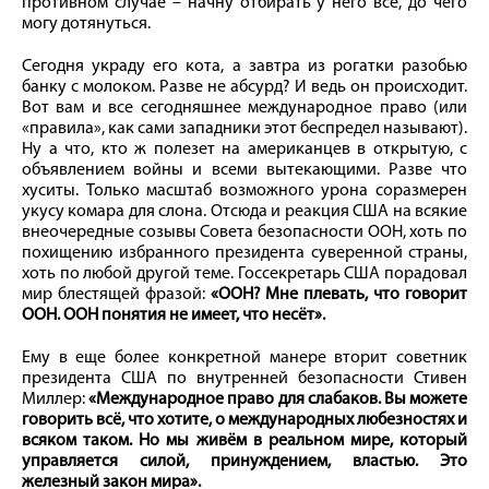
противном случае – начну отбирать у него все, до чего
могу дотянуться.
Сегодня украду его кота, а завтра из рогатки разобью
банку с молоком. Разве не абсурд? И ведь он происходит.
Вот вам и все сегодняшнее международное право (или
«правила», как сами западники этот беспредел называют).
Ну а что, кто ж полезет на американцев в открытую, с
объявлением войны и всеми вытекающими. Разве что
хуситы. Только масштаб возможного урона соразмерен
укусу комара для слона. Отсюда и реакция США на всякие
внеочередные созывы Совета безопасности ООН, хоть по
похищению избранного президента суверенной страны,
хоть по любой другой теме. Госсекретарь США порадовал
мир блестящей фразой:
«ООН? Мне плевать, что говорит
ООН. ООН понятия не имеет, что несёт».
Ему в еще более конкретной манере вторит советник
президента США по внутренней безопасности Стивен
Миллер:
«Международное право для слабаков. Вы можете
говорить всё, что хотите, о международных любезностях и
всяком таком. Но мы живём в реальном мире, который
управляется силой, принуждением, властью. Это
железный закон мира».