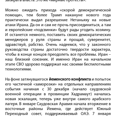
забирать власть. Это же «мирные протесты».
Можно ожидать прихода «скорой демократической
помощи», тем более Трамп накануне нового года
практически выдал разрешение Нетаньяху на новые
атаки Ирана. Да он и сам не прочь присоединиться, а там
и европейские «подсвинки» будут рады угодить хозяину.
И останется немного, поставить своих демократических
менеджеров у руля страны и прощай, суверенитет,
здравствуй, рабство. Очень надеемся, что у законного
руководства страны достаточно твердости характера,
чтобы в конце концов преодолеть все проблемы. Иран –
наш близкий союзник. И именно Иран на начальном
этапе СВО здорово поддержал нас своими беспилотными
технологиями.
На фоне затянувшегося
йеменского конфликта
и попыток
его частичной «заморозки» на отдельных направлениях
события начиная с 30 декабря (начало саудовской
военной операции в провинции Хадрамаут) началась
новая эскалация, теперь уже внутри самого арабского
лагеря. В январе Саудовская Аравия начала вторжение в
восточные районы Йемена, где действует Южный
Переходный совет, поддерживаемый ОАЭ. 7 января