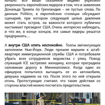
начало. Все выше сказанное видимо укрепило
уверенность европейских лидеров в том, что и заявления
Дональда Трампа по Гренландии – не пустые слова. По
данным Politico, в европейских столицах обсуждают
сценарий, при котором следующей целью давления
может стать остров, на важности которого публично
настаивает президент США. Очень интересно наблюдать,
и что же, в конце концов, эти самые лидеры решатся
предпринять…
А
внутри США опять неспокойно
. Толпы митингующих
заполнили Нью-Йорк. Люди прошли маршем к штаб-
квартире иммиграционной службы США и потребовали
убрать всех сотрудников ведомства с улиц. Повод:
служащий ICE застрелил женщину, которая преградила
силовикам дорогу в Миннеаполисе. Когда один из
офицеров попытался вытащить ее из автомобиля,
девушка надавила на газ. После этого по ней открыли
огонь. Протестующие считают, что такие действия со
стороны властей можно посчитать предательством.