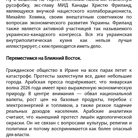
русофобку, экс-главу МИД Канады Христю Фриланд,
являющуюся внучкой нацистского коллаборациониста,
Михайло Хомяка, своим внештатным советником по
вопросам экономического развития Украины. Фриланд
также является активной участницей так называемого
украинско-канадского конгресса. Вся эта украинская
внутриполитическая кухня как нельзя лучше
иллюстрирует, с кем приходится иметь дело.
Переместимся на Ближний Восток.
Гражданское общество в Иране на всех парах летит к
катастрофе. Протесты захлестнули все, даже небольшие
города. Арабская пресса подчёркивает, что январская
волна 2026 года имеет ярко выраженную экономическую
природу. В центре внимания — обвал национальной
валюты, рост цен на базовые продукты, перебои с
электроэнергией и топливом, а также резкое падение
реальных доходов населения. Арабские аналитики
считают, что нынешний протест лишён идеологической
окраски. Он не связан с вопросами культуры, религии и
политики и потому воспринимается как более опасный
для власти.