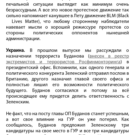
печальной ситуации выглядит как минимум очень
безрассудным. А все это новое протестное движение так
сильно напоминает канувшее в Лету движение BLM (Black
Lives Matter), что любому стороннему наблюдатели
навевает мысли о хорошей режиссуре протестов со
стороны политических оппонентов нынешней
администрации.
Украина.
В прошлом выпуске мы рассуждали о
назначении террориста Буданова (
внесен в реестр
экстремистов и террористов Росфинмонторинга
) в
президентский офис. Вспомнили, как одного генерала и
политического конкурента Зеленский отправил послом в
Британию, другого назначил главой своего офиса и
полностью лишил его возможности политического
будущего. Буданов согласился и потому за всё
происходящее ему придется делить ответственность с
Зеленским.
Не факт, что на посту главы ОП Буданов станет успешным,
а вот свое влияние на ГУР он уже потерял. Как
сообщалось, Буданов предложил Зеленскому три
кандидатуры на свое место в ГУР и все три кандидатуры