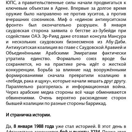
ЮПС, а правительственные силы начали продвигаться к
ключевым объектам в Адене. Впервые за долгое время
оружие было направлено не против хуситов, а против
вчерашних союзников. Миф о «едином антихуситском
фронте» был окончательно разрушен. 8 января
саудовская сторона заявила о бегстве аз-Зубейди при
содействии ОАЭ. Эр-Рияд даже отозвал консула Мансура
и нескольких саудовских бизнесменов из Абу-Даби.
Антихуситская коалиция во главе с Саудовской Аравией и
Объединёнными Арабскими Эмиратами фактически
утратила единство. Формально союз вроде бы
сохраняется, но на практике речь идёт о жесткой
конкуренции. Борьба за влияние над вооружёнными
формированиями сначала превратили коалицию в
«лебедя, рака и щуку», которые начали мешать друг другу.
Параллельно разгорелась и информационная война.
Через арабские медиа стороны всё чаще обмениваются
обвинениями. Очень вероятно расхождение сторон
бывшей коалиции по разные стороны баррикад.
И страничка истории.
Да,
8 января 1988 года
уже стал историей. В этот день в