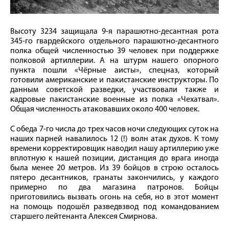
Высоту 3234 защищала 9-я парашютно-десантная рота
345-го гвардейского отдельного парашютно-десантного
полка общей численностью 39 человек при поддержке
полковой артиллерии. А на штурм нашего опорного
пункта пошли «Чёрные аисты», спецназ, который
готовили американские и пакистанские инструкторы. По
данным советской разведки, участвовали также и
кадровые пакистанские военные из полка «Чехатвал».
Общая численность атаковавших около 400 человек.
С обеда 7-го числа до трех часов ночи следующих суток на
наших парней навалилось 12 (!) волн атак духов. К тому
времени корректировщик наводил нашу артиллерию уже
вплотную к нашей позиции, дистанция до врага иногда
была менее 20 метров. Из 39 бойцов в строю осталось
пятеро десантников, гранаты закончились, у каждого
примерно по два магазина патронов. Бойцы
приготовились вызвать огонь на себя, но в этот момент
на помощь подошёл разведвзвод под командованием
старшего лейтенанта Алексея Смирнова.