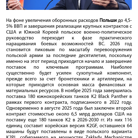
На фоне увеличения оборонных расходов
Польши
до 4,5-
5% ВВП и завершения реализации крупных контрактов с
США и Южной Кореей польское военно-политическое
руководство переходит к фазе практического
наращивания боевых возможностей ВС. 2026 год
становится пиковым по масштабу перевооружения
польской армии за последние десятилетия, поскольку
именно на этот период приходится начало и завершение
поставок по ключевым программам. Наиболее
существенно будет усилен сухопутный компонент,
прежде всего за счет бронетехники и артиллерии, на
которые приходится основная масса финансовых и
материальных ресурсов. В ноябре 2025 года завершилась
поставка 180 южнокорейских танков K2 Black Panther в
рамках первого контракта, подписанного в 2022 году.
Одновременно в августе 2025 года был заключен второй
контракт стоимостью около 6,5 млрд долларов США на
поставку еще 180 танков K2 в 2026-2030 гг. Из них 116
единиц составит корейская версия K2GF, оставшиеся 64
машины будут поставлены в виде польского варианта
K2PL, собираемого на мощностях Zakłady Mechaniczne