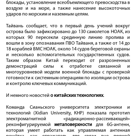
блокады, установление всеобъемлющего превосходства в
воздухе и на море, а также нанесение высокоточных
ударов по морским и наземным целям.
Тайвань сообщает, что в первый день учений вокруг
острова было зафиксировано до 130 самолетов НОАК, из
которых 90 пересекли срединную линию пролива и
вошли в зону опознавания ПВО Тайваня, а также от 14 до
18 кораблей ВМС НОАК, около 14 судов береговой охраны
и несколько вспомогательных государственных судов.
Таким образом Китай переходит от разрозненных
демонстраций силы к отработке связанной и
многоуровневой модели военной блокады с проверкой
готовности к системным операциям по изоляции острова
и контролю ключевых коммуникаций.
И немного новостей
о китайских технологиях
.
Команда Сианьского университета электроники и
технологий (Xidian University, КНР) показала прототип
электромагнитной «радиационно-рассеивающей»
реконфигурируемой
метаповерхности
для 6G-антенн,
которая умеет работать как управляемая антенная