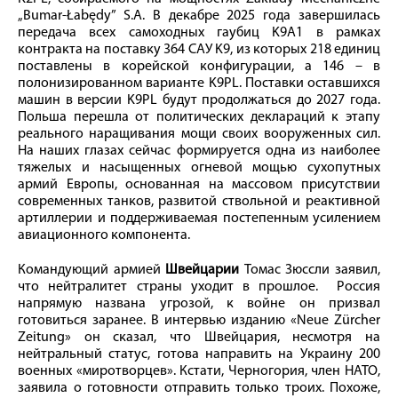
„Bumar-Łabędy” S.A. В декабре 2025 года завершилась
передача всех самоходных гаубиц K9A1 в рамках
контракта на поставку 364 САУ K9, из которых 218 единиц
поставлены в корейской конфигурации, а 146 – в
полонизированном варианте K9PL. Поставки оставшихся
машин в версии K9PL будут продолжаться до 2027 года.
Польша перешла от политических деклараций к этапу
реального наращивания мощи своих вооруженных сил.
На наших глазах сейчас формируется одна из наиболее
тяжелых и насыщенных огневой мощью сухопутных
армий Европы, основанная на массовом присутствии
современных танков, развитой ствольной и реактивной
артиллерии и поддерживаемая постепенным усилением
авиационного компонента.
Командующий армией
Швейцарии
Томас Зюссли заявил,
что нейтралитет страны уходит в прошлое. Россия
напрямую названа угрозой, к войне он призвал
готовиться заранее. В интервью изданию «Neue Zürcher
Zeitung» он сказал, что Швейцария, несмотря на
нейтральный статус, готова направить на Украину 200
военных «миротворцев». Кстати, Черногория, член НАТО,
заявила о готовности отправить только троих. Похоже,