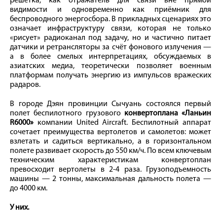
решётка, как отражатель для связи вне прямой
видимости и одновременно как приёмник для
беспроводного энергосбора. В прикладных сценариях это
означает инфраструктуру связи, которая не только
«рисует» радиоканал под задачу, но и частично питает
датчики и ретрансляторы за счёт фонового излучения —
а в более смелых интерпретациях, обсуждаемых в
азиатских медиа, теоретически позволяет военным
платформам получать энергию из импульсов вражеских
радаров.
В городе Дэян провинции Сычуань состоялся первый
полет беспилотного грузового
конвертоплана «Ланьин
R6000»
компании United Aircraft. Беспилотный аппарат
сочетает преимущества вертолетов и самолетов: может
взлетать и садиться вертикально, а в горизонтальном
полете развивает скорость до 550 км/ч. По всем ключевым
техническим характеристикам конвертоплан
превосходит вертолеты в 2-4 раза. Грузоподъемность
машины — 2 тонны, максимальная дальность полета —
до 4000 км.
У них.