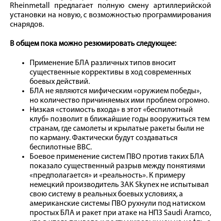
Rheinmetall предлагает полную смену артиллерийской
установки на новую, с возможностью программирования
снарядов.
В общем пока можно резюмировать следующее:
Применение БЛА различных типов вносит
существенные коррективы в ход современных
боевых действий.
БЛА не являются мифическим «оружием победы»,
но количество причиняемых ими проблем огромно.
Низкая «стоимость входа» в этот «беспилотный
клуб» позволит в ближайшие годы вооружиться тем
странам, где самолеты и крылатые ракеты были не
по карману. Фактически будут создаваться
беспилотные ВВС.
Боевое применение систем ПВО против таких БЛА
показало существенный разрыв между понятиями
«предполагается» и «реальность». К примеру
немецкий производитель ЗАК Skynex не испытывал
свою систему в реальных боевых условиях, а
американские системы ПВО рухнули под натиском
простых БЛА и ракет при атаке на НПЗ Saudi Aramco,