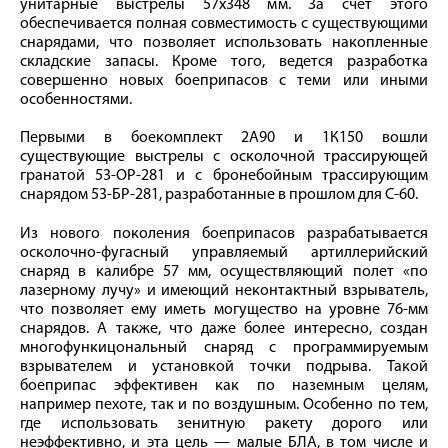
унитарные выстрелы 57х348 мм. За счет этого
обеспечивается полная совместимость с существующими
снарядами, что позволяет использовать накопленные
складские запасы. Кроме того, ведется разработка
совершенно новых боеприпасов с теми или иными
особенностями.
Первыми в боекомплект 2А90 и 1К150 вошли
существующие выстрелы с осколочной трассирующей
гранатой 53-ОР-281 и с бронебойным трассирующим
снарядом 53-БР-281, разработанные в прошлом для С-60.
Из нового поколения боеприпасов разрабатывается
осколочно-фугасный управляемый артиллерийский
снаряд в калибре 57 мм, осуществляющий полет «по
лазерному лучу» и имеющий неконтактный взрыватель,
что позволяет ему иметь могущество на уровне 76-мм
снарядов. А также, что даже более интересно, создан
многофункицональный снаряд с программируемым
взрывателем и установкой точки подрыва. Такой
боеприпас эффективен как по наземным целям,
например пехоте, так и по воздушным. Особенно по тем,
где использовать зенитную ракету дорого или
неэффективно, и эта цель — малые БЛА, в том числе и