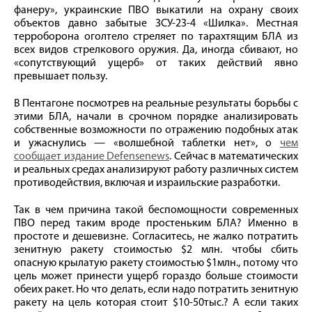
фанеру», украинские ПВО выкатили на охрану своих
объектов давно забытые ЗСУ-23-4 «Шилка». Местная
терроборона оголтело стреляет по тарахтящим БЛА из
всех видов стрелкового оружия. Да, иногда сбивают, но
«сопутствующий ущерб» от таких действий явно
превышает пользу.
В Пентагоне посмотрев на реальные результаты борьбы с
этими БЛА, начали в срочном порядке анализировать
собственные возможности по отражению подобных атак
и ужаснулись — «волшебной таблетки нет», о
чем
сообщает издание Defensenews
. Сейчас в математических
и реальных средах анализируют работу различных систем
противодействия, включая и израильские разработки.
Так в чем причина такой беспомощности современных
ПВО перед таким вроде простеньким БЛА? Именно в
простоте и дешевизне. Согласитесь, не жалко потратить
зенитную ракету стоимостью $2 млн. чтобы сбить
опасную крылатую ракету стоимостью $1млн., потому что
цель может принести ущерб гораздо больше стоимости
обеих ракет. Но что делать, если надо потратить зенитную
ракету на цель которая стоит $10-50тыс.? А если таких