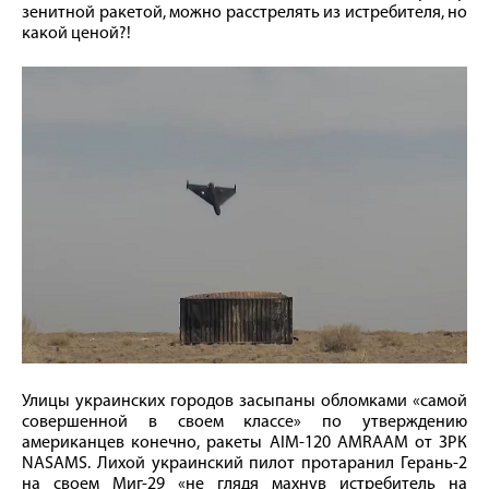
зенитной ракетой, можно расстрелять из истребителя, но
какой ценой?!
Улицы украинских городов засыпаны обломками «самой
совершенной в своем классе» по утверждению
американцев конечно, ракеты AIM-120 AMRAAM от ЗРК
NASAMS. Лихой украинский пилот протаранил Герань-2
на своем Миг-29 «не глядя махнув истребитель на