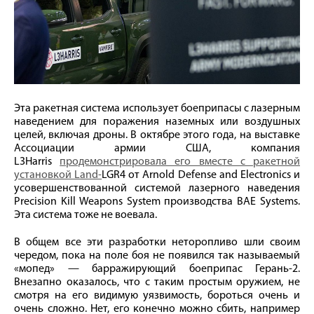
Эта ракетная система использует боеприпасы с лазерным
наведением для поражения наземных или воздушных
целей, включая дроны. В октябре этого года, на выставке
Ассоциации армии США, компания
L3Harris
продемонстрировала его вместе с ракетной
установкой Land-
LGR4 от Arnold Defense and Electronics и
усовершенствованной системой лазерного наведения
Precision Kill Weapons System производства BAE Systems.
Эта система тоже не воевала.
В общем все эти разработки неторопливо шли своим
чередом, пока на поле боя не появился так называемый
«мопед» — барражирующий боеприпас Герань-2.
Внезапно оказалось, что с таким простым оружием, не
смотря на его видимую уязвимость, бороться очень и
очень сложно. Нет, его конечно можно сбить, например