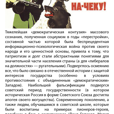
Тяжелейшая «демократическая контузия» массового
сознания, полученная социумом в годы «перестройки»,
составной частью которой была беспрецедентная
информационно-­психологическая вой­на против своего
народа и его ценностной основы, привела к тому, что
патриотизм и долг стали абстрактными понятиями для
значительной части населения страны (а для «либералов
на должностях» — ругательными). Подверглось осмеянию
все, что было связано в отечественной истории с защитой
интересов государства (особенно в условиях
противостояния с объединенным «демократическим»
Западом). Наибольшей фальсификации подвергся
советский период государственности (в котором
историческая Россия в форме Советского Союза достигла
апогея своего могущества). Современному поколению, а
также людям, обучавшимся в советской школе, которые
были воспитаны на примерах пионеров-­героев,