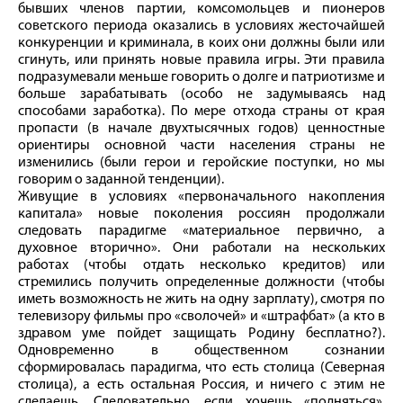
бывших членов партии, комсомольцев и пионеров
советского периода оказались в условиях жесточайшей
конкуренции и криминала, в коих они должны были или
сгинуть, или принять новые правила игры. Эти правила
подразумевали меньше говорить о долге и патриотизме и
больше зарабатывать (особо не задумываясь над
способами заработка). По мере отхода страны от края
пропасти (в начале двухтысячных годов) ценностные
ориентиры основной части населения страны не
изменились (были герои и геройские поступки, но мы
говорим о заданной тенденции).
Живущие в условиях «первоначального накопления
капитала» новые поколения россиян продолжали
следовать парадигме «материальное первично, а
духовное вторично». Они работали на нескольких
работах (чтобы отдать несколько кредитов) или
стремились получить определенные должности (чтобы
иметь возможность не жить на одну зарплату), смотря по
телевизору фильмы про «сволочей» и «штрафбат» (а кто в
здравом уме пойдет защищать Родину бесплатно?).
Одновременно в общественном сознании
сформировалась парадигма, что есть столица (Северная
столица), а есть остальная Россия, и ничего с этим не
сделаешь. Следовательно, если хочешь «подняться»,