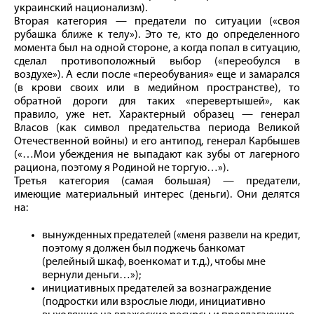
украинский национализм).
Вторая категория — предатели по ситуации («своя
рубашка ближе к телу»). Это те, кто до определенного
момента был на одной стороне, а когда попал в ситуацию,
сделал противоположный выбор («переобулся в
воздухе»). А если после «переобувания» еще и замарался
(в крови своих или в медийном пространстве), то
обратной дороги для таких «перевертышей», как
правило, уже нет. Характерный образец — генерал
Власов (как символ предательства периода Великой
Отечественной вой­ны) и его антипод, генерал Карбышев
(«…Мои убеждения не выпадают как зубы от лагерного
рациона, поэтому я Родиной не торгую…»).
Третья категория (самая большая) — предатели,
имеющие материальный интерес (деньги). Они делятся
на:
вынужденных предателей («меня развели на кредит,
поэтому я должен был поджечь банкомат
(релейный шкаф, военкомат и т. д.), чтобы мне
вернули деньги…»);
инициативных предателей за вознаграждение
(подростки или взрослые люди, инициативно