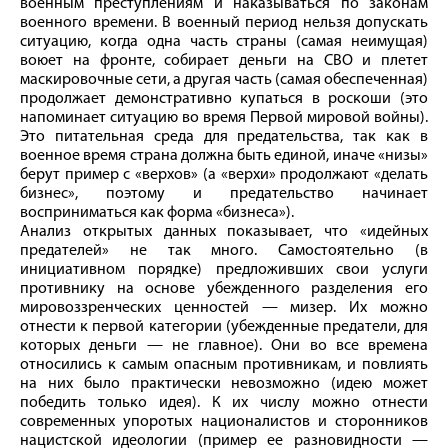
военным преступлениям и наказываться по законам
военного времени. В военный период нельзя допускать
ситуацию, когда одна часть страны (самая неимущая)
воюет на фронте, собирает деньги на СВО и плетет
маскировочные сети, а другая часть (самая обеспеченная)
продолжает демонстративно купаться в роскоши (это
напоминает ситуацию во время Первой мировой вой­ны).
Это питательная среда для предательства, так как в
военное время страна должна быть единой, иначе «низы»
берут пример с «верхов» (а «верхи» продолжают «делать
бизнес», поэтому и предательство начинает
восприниматься как форма «бизнеса»).
Анализ открытых данных показывает, что «идейных
предателей» не так много. Самостоятельно (в
инициативном порядке) предложивших свои услуги
противнику на основе убежденного разделения его
мировоззренческих ценностей — мизер. Их можно
отнести к первой категории (убежденные предатели, для
которых деньги — не главное). Они во все времена
относились к самым опасным противникам, и повлиять
на них было практически невозможно (идею может
победить только идея). К их числу можно отнести
современных упоротых националистов и сторонников
нацистской идеологии (пример ее разновидности —