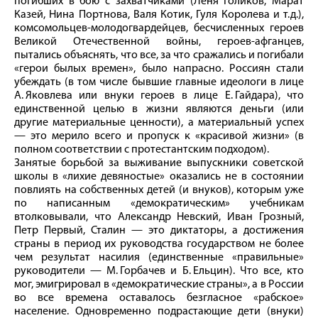
погибших в бою с захватчиками (Леня Голиков, Марат
Казей, Нина Портнова, Валя Котик, Гуля Королева и т. д.),
комсомольцев-­молодогвардейцев, бесчисленных героев
Великой Отечественной вой­ны, героев-­афганцев,
пытались объяснять, что все, за что сражались и погибали
«герои былых времен», было напрасно. Россиян стали
убеждать (в том числе бывшие главные идеологи в лице
А. Яковлева или внуки героев в лице Е. Гайдара), что
единственной целью в жизни являются деньги (или
другие материальные ценности), а материальный успех
— это мерило всего и пропуск к «красивой жизни» (в
полном соответствии с протестантским подходом).
Занятые борьбой за выживание выпускники советской
школы в «лихие девяностые» оказались не в состоянии
повлиять на собственных детей (и внуков), которым уже
по написанным «демократическим» учебникам
втолковывали, что Александр Невский, Иван Грозный,
Петр Первый, Сталин — это диктаторы, а достижения
страны в период их руководства государством не более
чем результат насилия (единственные «правильные»
руководители — М. Горбачев и Б. Ельцин). Что все, кто
мог, эмигрировал в «демократические страны», а в России
во все времена оставалось безгласное «рабское»
население. Одновременно подрастающие дети (внуки)