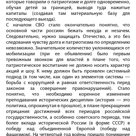
которые говорили о патриотизме и долге одновременно,
обучая детей за границей, выводя туда нажитые
капиталы (создавая там материальную базу для
последующего выезда).
С началом СВО стало окончательно понятно, что
основной части россиян бежать некуда и незачем.
Следовательно, нужно защищать Отечество, а это без
следования чувству долга и патриотизма по определению
невозможно. Значительное количество уклоняющихся от
мобилизации (при ее объявлении) было первым
тревожным звонком для властей в плане того, что
патриотическое воспитание не должно носить характер
акций и шоу. К нему должен быть проявлен системный
подход (в том числе, как один из элементов системы —
борьба с коррупцией и равная ответственность перед
законом за совершение правонарушений). Стало
понятно, что необходимо коренное изменение
преподавания исторических дисциплин (история — это
политика, опрокинутая в прошлое), в плане прекращения
отрицания достижений всех периодов российской
государственности, а особенно советского периода, тем
более вклада исторической России (в форме СССР) в
победу над объединенной Европой (победу над
фашизмом). На четвертый год вой­ны пришло понимание