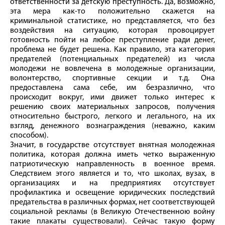
ответственности за детскую преступность. Да, возможно,
эта мера как‑то положительно скажется на
криминальной статистике, но представляется, что без
воздействия на ситуацию, которая провоцирует
готовность пойти на любое преступление ради денег,
проблема не будет решена. Как правило, эта категория
предателей (потенциальных предателей) из числа
молодежи не вовлечена в молодежные организации,
волонтерство, спортивные секции и т. д. Она
предоставлена сама себе, им безразлично, что
происходит вокруг, ими движет только интерес к
решению своих материальных запросов, получения
относительно быстрого, легкого и легального, на их
взгляд, денежного вознаграждения (неважно, каким
способом).
Значит, в государстве отсутствует внятная молодежная
политика, которая должна иметь четко выраженную
патриотическую направленность в военное время.
Следствием этого является и то, что школах, вузах, в
организациях и на предприятиях отсутствует
профилактика и освещение юридических последствий
предательства в различных формах, нет соответствующей
социальной рекламы (в Великую Отечественною вой­ну
такие плакаты существовали). Сейчас такую форму