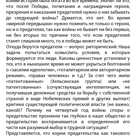
коими история была богата во все времена. Значит ли это,
что после Победы, почитания и награждения героев,
презрения и наказания предателей нужно о них забывать
до следующей вой­ны? Думается, что нет. Во время
«мирной передышки» нужно помнить не только о героях,
но и о предателях, так как вой­ны не бывает ни без первых,
ни без вторых по причине того, что если предателей
станет слишком много, то и победы может не быть.
Откуда берутся предатели — вопрос риторический. Наша
задача попытаться осмыслить условия, в которых
формируются эти люди. Каковы ценностные установки у
тех, кто в нынешнее время не может укрыться болтовней
о «засилии идеологии», «тоталитарном или авторитарном
режиме», «правах человека» и т. д.? За счет чего жили
«патентованные» (Хельсинская группа) или «не
патентованные» (сочувствующая интеллигенция, не
получавшая денежные средства за борьбу с собственной
страной в виде Нобелевских премий и других выплат)
критики существующей политической власти (не важно,
какой)? Почему на четвертый год вой­ны споры о
предательстве проникли так глубоко в наше общество и
предательство воспринимается в определенной его
части как разумный выбор в трудной ситуации?
Представляется, что корни предательства как такового