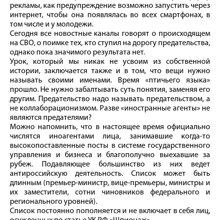
рекламы, как предупреждение возможно запустить через
интернет, чтобы она появлялась во всех смартфонах, в
том числе и у молодежи.
Сегодня все новостные каналы говорят о происходящем
на СВО, о поимке тех, кто ступил на дорогу предательства,
однако пока значимого результата нет.
Урок, который мы никак не усвоим из собственной
истории, заключается также и в том, что вещи нужно
называть своими именами. Время «птичьего языка»
прошло. Не нужно забалтывать суть понятия, заменяя его
другим. Предательство надо называть предательством, а
не коллаборационизмом. Разве «иностранные агенты» не
являются предателями?
Можно напомнить, что в настоящее время официально
числятся иноагентами лица, занимавшие когда‑то
высокопоставленные посты в системе государственного
управления и бизнеса и благополучно выехавшие за
рубеж. Подавляющее большинство из них ведет
антироссийскую деятельность. Список может быть
длинным (премьер-­министр, вице-премьеры, министры и
их заместители, сотни чиновников федерального и
регионального уровней).
Список постоянно пополняется и не включает в себя лиц,