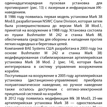
одиннадцатизарядная пусковая установка для
противоракет (рис. 13) с лазерным и инфракрасным ИК-
наведением.
В 1986 году появилась первая модель установки Mark 38
Mod.0, разработанная NSWC Crane Division, которая затем
была усовершенствована до версии Mark 38 Mod.1,
принятой на вооружение в 1988 году. Установка состояла
из пушки Bushmaster M 242 и станка Mark 88,
обеспечивала средства для обороны и нападения против
легких надводных и береговых целей.
Компанией BAE Systems США разработана в 2003 году (на
основе Bushmaster M 242 и станка Mark 38)
модифицированная стабилизированная артиллерийская
установка Mark 38 Mod. 2 (рис. 14), которая была
интегрирована в систему управления вооружением
корабля.
Поступившая на вооружение в 2005 году артиллерийская
установка (дистанционно-управляемая) приобрела
полуавтоматическое наведение, но ручное наведение
также осталось доступным с оптико-электронной
прицельной системой на корабле.
В 2012 году появилась модификация Mk 38 Mod3, 25‑мм
артиллерийская установка Mark 38 — одноствольная