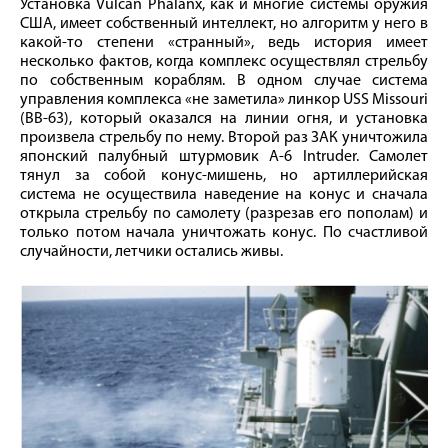
Установка Vulcan Phalanx, как и многие системы оружия
США, имеет собственный интеллект, но алгоритм у него в
какой‑то степени «странный», ведь история имеет
несколько фактов, когда комплекс осуществлял стрельбу
по собственным кораблям. В одном случае система
управления комплекса «не заметила» линкор USS Missouri
(BB‑63), который оказался на линии огня, и установка
произвела стрельбу по нему. Второй раз ЗАК уничтожила
японский палубный штурмовик А‑6 Intruder. Самолет
тянул за собой конус-мишень, но артиллерийская
система не осуществила наведение на конус и сначала
открыла стрельбу по самолету (разрезав его пополам) и
только потом начала уничтожать конус. По счастливой
случайности, летчики остались живы.