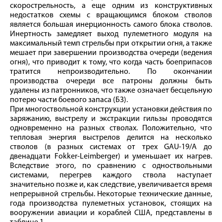
скорострельность, а еще одним из конструктивных
недостатков схемы с вращающимся блоком стволов
является большая инерционность самого блока стволов.
Инертность замедляет выход пулеметного модуля на
максимальный темп стрельбы при открытии огня, а также
мешает при завершении производства очереди (ведения
огня), что приводит к тому, что когда часть боеприпасов
тратится непроизводительно. По окончании
производства очереди все патроны должны быть
удалены из патронников, что также означает бесцельную
потерю части боевого запаса (БЗ).
При многоствольной конструкции установки действия по
заряжанию, выстрелу и экстракции гильзы проводятся
одновременно на разных стволах. Положительно, что
тепловая энергия выстрелов делится на несколько
стволов (в разных системах от трех GAU‑19/A до
двенадцати Fokker-Leimberger) и уменьшает их нагрев.
Вследствие этого, по сравнению с одноствольными
системами, перегрев каждого ствола наступает
значительно позже и, как следствие, увеличивается время
непрерывной стрельбы. Некоторые технические данные,
года производства пулеметных установок, стоящих на
вооружении авиации и кораблей США, представлены в