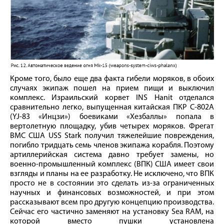
Кроме того, было еще два факта гибели моряков, в обоих
случаях экипаж пошел на прием пищи и выключил
комплекс. Израильский корвет INS Hanit отделался
сравнительно легко, выпущенная китайская ПКР С‑802А
(YJ‑83 «Инцзи») боевиками «Хезбаллы» попала в
вертолетную площадку, убив четырех моряков. Фрегат
ВМС США USS Stark получил тяжелейшие повреждения,
погибло тридцать семь членов экипажа корабля. Поэтому
артиллерийская система давно требует замены, но
военно-промышленный комплекс (ВПК) США имеет свои
взгляды и планы на ее разработку. Не исключено, что ВПК
просто не в состоянии это сделать из-за ограниченных
научных и финансовых возможностей, и при этом
рассказывают всем про другую концепцию производства.
Сейчас его частично заменяют на установку Sea RAM, на
которой вместо пушки установлена