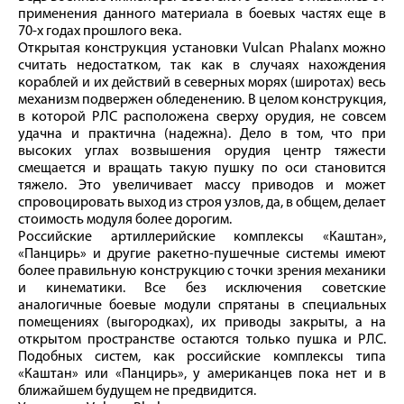
применения данного материала в боевых частях еще в
70‑х годах прошлого века.
Открытая конструкция установки Vulcan Phalanx можно
считать недостатком, так как в случаях нахождения
кораблей и их действий в северных морях (широтах) весь
механизм подвержен обледенению. В целом конструкция,
в которой РЛС расположена сверху орудия, не совсем
удачна и практична (надежна). Дело в том, что при
высоких углах возвышения орудия центр тяжести
смещается и вращать такую пушку по оси становится
тяжело. Это увеличивает массу приводов и может
спровоцировать выход из строя узлов, да, в общем, делает
стоимость модуля более дорогим.
Российские артиллерийские комплексы «Каштан»,
«Панцирь» и другие ракетно-пушечные системы имеют
более правильную конструкцию с точки зрения механики
и кинематики. Все без исключения советские
аналогичные боевые модули спрятаны в специальных
помещениях (выгородках), их приводы закрыты, а на
открытом пространстве остаются только пушка и РЛС.
Подобных систем, как российские комплексы типа
«Каштан» или «Панцирь», у американцев пока нет и в
ближайшем будущем не предвидится.