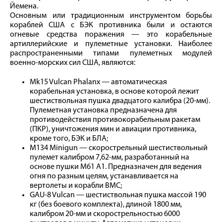
Йемена.
Основным или традиционным инструментом борьбы
кораблей США с БЭК противника были и остаются
огневые средства поражения — это корабельные
артиллерийские и пулеметные установки. Наиболее
распространенными типами пулеметных модулей
военно-морских сил США, являются:
Mk15 Vulcan Phalanx — автоматическая
корабельная установка, в основе которой лежит
шестиствольная пушка двадцатого калибра (20‑мм).
Пулеметная установка предназначена для
противодействия противокорабельным ракетам
(ПКР), уничтожения мин и авиации противника,
кроме того, БЭК и БЛА;
М134 Minigun — скорострельный шестиствольный
пулемет калибром 7,62‑мм, разработанный на
основе пушки М61 А1. Предназначен для ведения
огня по разным целям, устанавливается на
вертолеты и корабли ВМС;
GAU‑8 Vulcan — шестиствольная пушка массой 190
кг (без боевого комплекта), длиной 1800 мм,
калибром 20‑мм и скорострельностью 6000