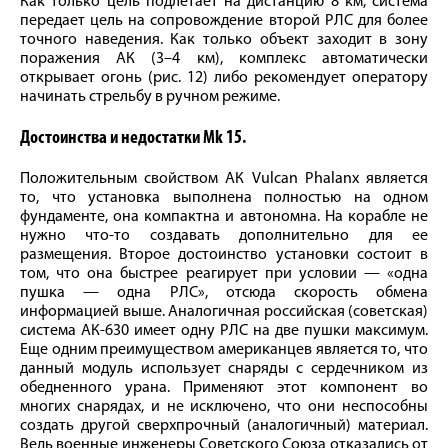
Как только цель подлетает на дистанцию 8 км, система
передает цель на сопровождение второй РЛС для более
точного наведения. Как только объект заходит в зону
поражения АК (3–4 км), комплекс автоматически
открывает огонь (рис. 12) либо рекомендует оператору
начинать стрельбу в ручном режиме.
Достоинства и недостатки Mk 15.
Положительным свойством АК Vulcan Phalanx является
то, что установка выполнена полностью на одном
фундаменте, она компактна и автономна. На корабле не
нужно что‑то создавать дополнительно для ее
размещения. Второе достоинство установки состоит в
том, что она быстрее реагирует при условии — «одна
пушка — одна РЛС», отсюда скорость обмена
информацией выше. Аналогичная российская (советская)
система АК-630 имеет одну РЛС на две пушки максимум.
Еще одним преимуществом американцев является то, что
данный модуль использует снаряды с сердечником из
обедненного урана. Применяют этот компонент во
многих снарядах, и не исключено, что они неспособны
создать другой сверхпрочный (аналогичный) материал.
Ведь военные инженеры Советского Союза отказались от