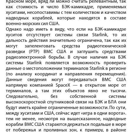
Красном море, вряд ли можно считать релевантным, так
как стоимость и число БЭК-камикадзе, применяемых
хуситами, несопоставимы с тем количеством и качеством
надводных кораблей, которые находятся в составе
военно-морских сил США.
Однако надо иметь в виду, что если на БЭК-камикадзе
хуситов отсутствует системы связи Starlink, то их
дальность действия значительно ограничена, так как их
могут запеленговать средства радиотехнической
разведки (РТР) ВМС США и заглушить средствами
радиоэлектронной борьбы. В случае наличия на БЭК
системы Starlink появляется возможность проверить
данные о местоположении терминалов Starlink в регионе
(по анализу координат и направления перемещения).
Данные сведения могут передаваться ВМС США
напрямую компанией SpaceX — в открытом море от
терминалов, а там этих объектов явно не тысячи.
Следовательно, без собственной системы
высокоскоростной спутниковой связи на БЭК и БЛА они
будут иметь крайне ограниченные возможности. По сути,
между хуситами и США, сейчас идет «игра в одни ворота».
тем не менее, несмотря на вышесказанное, надводные
корабли ВМС США стараются держаться подальше в море
от побережья и проливных зон, к примеру, в районе