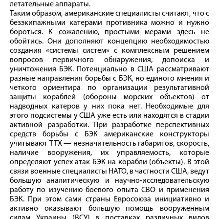
летательные аппараты.
Таким образом, американские специалисты считают, что с
безэкипажными катерами противника можно и нужно
бороться. К сожалению, простыми мерами здесь не
обойтись. Они дополняют концепцию необходимостью
создания «системы систем» с комплексным решением
вопросов первичного обнаружения, допоиска и
уничтожения БЭК. Потенциально в США рассматривают
разные направления борьбы с БЭК, но единого мнения и
четкого ориентира по организации результативной
защиты кораблей (обороны морских объектов) от
надводных катеров у них пока нет. Необходимые для
этого подсистемы у США уже есть или находятся в стадии
активной разработки. При разработке перспективных
средств борьбы с БЭК американские конструкторы
учитывают ТТХ — незначительность габаритов, скорость,
наличие вооружения, их управляемость, которые
определяют успех атак БЭК на корабли (объекты). В этой
связи военные специалисты НАТО, в частности США, ведут
большую аналитическую и научно-исследовательскую
работу по изучению боевого опыта СВО и применения
БЭК. При этом сами страны Евросоюза инициативно и
активно оказывают большую помощь вооруженным
силам Украины (ВСУ) в поставках различных видов