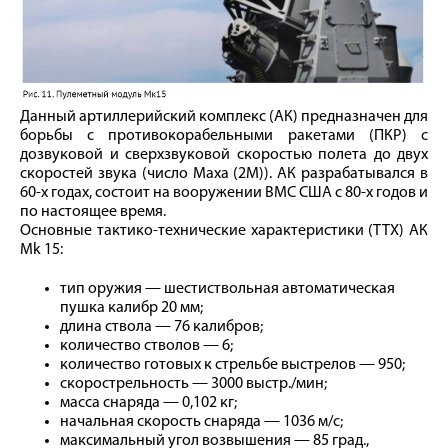
Данный артиллерийский комплекс (АК) предназначен для
борьбы с противокорабельными ракетами (ПКР) с
дозвуковой и сверхзвуковой скоростью полета до двух
скоростей звука (число Маха (2М)). АК разрабатывался в
60‑х годах, состоит на вооружении ВМС США с 80‑х годов и
по настоящее время.
Основные тактико-технические характеристики (ТТХ) АК
Mk 15:
тип оружия — шестиствольная автоматическая
пушка калибр 20 мм;
длина ствола — 76 калибров;
количество стволов — 6;
количество готовых к стрельбе выстрелов — 950;
скорострельность — 3000 выстр./мин;
масса снаряда — 0,102 кг;
начальная скорость снаряда — 1036 м/с;
максимальный угол возвышения — 85 град.,