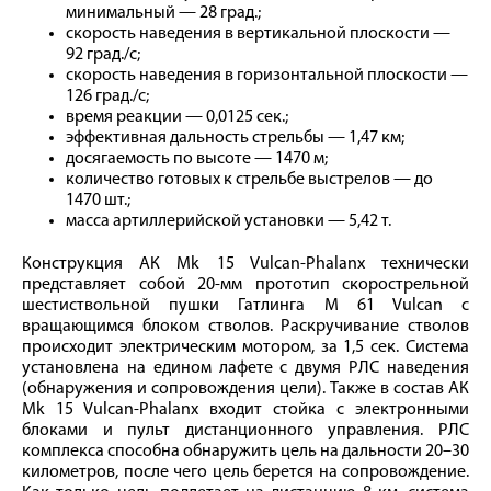
минимальный — 28 град.;
скорость наведения в вертикальной плоскости —
92 град./с;
скорость наведения в горизонтальной плоскости —
126 град./с;
время реакции — 0,0125 сек.;
эффективная дальность стрельбы — 1,47 км;
досягаемость по высоте — 1470 м;
количество готовых к стрельбе выстрелов — до
1470 шт.;
масса артиллерийской установки — 5,42 т.
Конструкция АК Mk 15 Vulcan-Phalanx технически
представляет собой 20‑мм прототип скорострельной
шестиствольной пушки Гатлинга M 61 Vulcan с
вращающимся блоком стволов. Раскручивание стволов
происходит электрическим мотором, за 1,5 сек. Система
установлена на едином лафете с двумя РЛС наведения
(обнаружения и сопровождения цели). Также в состав АК
Mk 15 Vulcan-Phalanx входит стойка с электронными
блоками и пульт дистанционного управления. РЛС
комплекса способна обнаружить цель на дальности 20–30
километров, после чего цель берется на сопровождение.