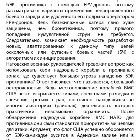
БЭК противника с помощью FPV-дронов, поэтому
рассматривают варианты применения ненаправленного
боевого заряда или удаленного его подрыва оператором
FPV-дронов. Ведь безэкипажные катера явно хуже
защищены, чем бронетехника, поэтому прямого
попадания кумулятивной струи не требуется.
Следовательно, возникает необходимость разработки
новых, адаптированных к данному типу целей
осколочных или фугасных боевых частей (БЧ) с
алгоритмом их инициирования.
Натовских военных руководителей тревожит вопрос: как
использовать свои надводные корабли в проливных
зонах, где существует большая угроза нападения БЭК
противника? Ответ очевиден: что называется, с большой
осторожностью. Ведь местоположение кораблей ВМС
США легко вскрывается силами, средствами разведки и
слежения третьих стран, постоянно находящихся во
многих акваториях (районах), деятельность которых
практически невозможно ограничить. После
обнаружения надводных кораблей ВМС НАТО для
противника они сами становятся приоритетными целями
для атаки. Аргумент, что флот США успешно обороняется
от БЭК-камикадзе хуситов в Аденском заливе или в