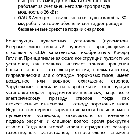
выстрелов в минуту. Автоматика установки
работает за счет внешнего электропривода
мощностью 26 кВт;
GAU‑8 Avenger — семиствольная пушка калибра 30
мм, работу которой обеспечивает гидропривод и
беззвеньевые средства подачи снарядов.
Конструкция пулеметных установок (пулеметов).
Впервые многоствольный пулемет с вращающимися
стволами в США запатентовал изобретатель Ричард
Гатлинг. Принципиальная схема конструкции пулеметных
установок, как правило, включает привод вращения
блока стволов — это электрический, пневматический,
гидравлический или с отводом пороховых газов, имеет
воздушное или водяное охлаждение стволов.
Зарубежные специалисты-разработчики конструкции
установки отдают предпочтение внешнему, чаще всего
электрическому приводу стволов, тогда как
отечественные инженеры — отводу пороховых газов.
Недостатком первого варианта являются большая масса
пулеметной установки, зависимость от внешнего
подвода энергии и слишком долгое время раскрутки
стволов. Тогда как второй вариант страдает от разгара
газоотводных магистралей, относительно снижена