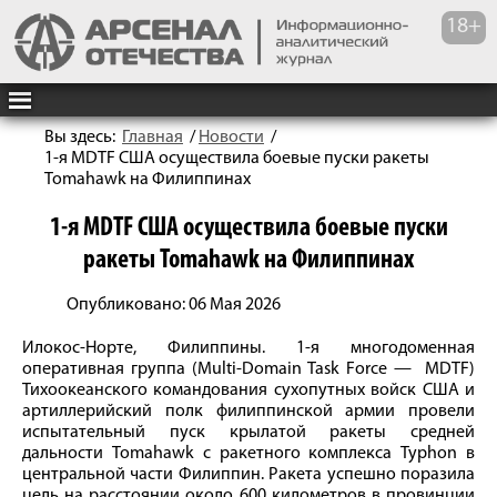
Вы здесь:
Главная
/
Новости
/
1-я MDTF США осуществила боевые пуски ракеты
Tomahawk на Филиппинах
1-я MDTF США осуществила боевые пуски
ракеты Tomahawk на Филиппинах
Опубликовано: 06 Мая 2026
Илокос-Норте, Филиппины. 1-я многодоменная
оперативная группа (Multi-Domain Task Force — MDTF)
Тихоокеанского командования сухопутных войск США и
артиллерийский полк филиппинской армии провели
испытательный пуск крылатой ракеты средней
дальности Tomahawk с ракетного комплекса Typhon в
центральной части Филиппин. Ракета успешно поразила
цель на расстоянии около 600 километров в провинции