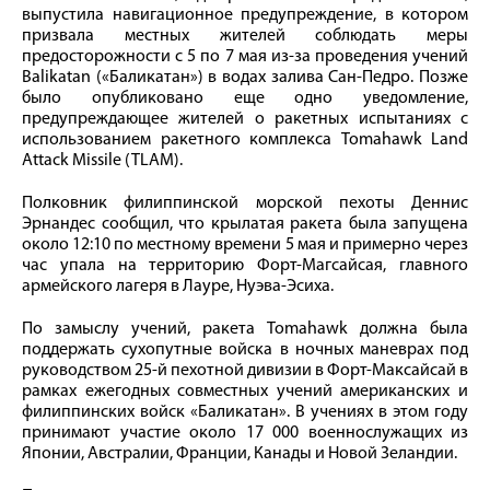
выпустила навигационное предупреждение, в котором
призвала местных жителей соблюдать меры
предосторожности с 5 по 7 мая из-за проведения учений
Balikatan («Баликатан») в водах залива Сан-Педро. Позже
было опубликовано еще одно уведомление,
предупреждающее жителей о ракетных испытаниях с
использованием ракетного комплекса Tomahawk Land
Attack Missile (TLAM).
Полковник филиппинской морской пехоты Деннис
Эрнандес сообщил, что крылатая ракета была запущена
около 12:10 по местному времени 5 мая и примерно через
час упала на территорию Форт-Магсайсая, главного
армейского лагеря в Лауре, Нуэва-Эсиха.
По замыслу учений, ракета Tomahawk должна была
поддержать сухопутные войска в ночных маневрах под
руководством 25-й пехотной дивизии в Форт-Максайсай в
рамках ежегодных совместных учений американских и
филиппинских войск «Баликатан». В учениях в этом году
принимают участие около 17 000 военнослужащих из
Японии, Австралии, Франции, Канады и Новой Зеландии.