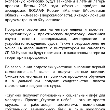
экспертную комиссию, будут зачислены в летный лагерь
проекта. Летом 2026 года обучение пройдет на
аэродромах ДОСААФ России «Малино» (Московская
область) и «Змеёво» (Тверская область). В каждой локации
предусмотрено по 60 участников.
Программа рассчитана на четыре недели и включает
теоретическую и практическую подготовку. Участники
изучат основы аэродинамики, метеорологии и
устройство воздушных судов. Также предусмотрено не
менее 14 часов налета с инструктором на самолетах
СП-30. Курсанты будут проживать в палаточном лагере на
территории аэродромов.
По завершении подготовки участники выполнят первый
самостоятельный вылет и получат летные книжки.
Ожидается, что часть выпускников продолжит обучение
и в дальнейшем получит свидетельство пилота
сверхлегкого воздушного судна.
«Ступино получает полноценный социальный лифт для
молодежи. Проект „Ступени в небо“ — это не просто
кружок, а работающая экосистема, включающая
собственную авиационную базу в лице аэродрома