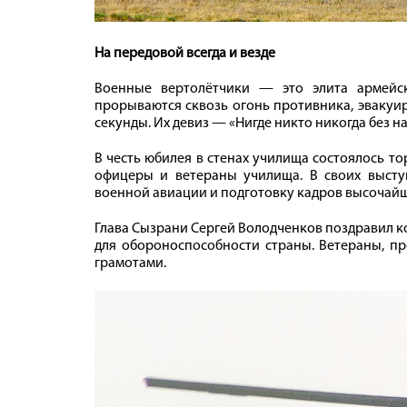
На передовой всегда и везде
Военные вертолётчики — это элита армейс
прорываются сквозь огонь противника, эвакуир
секунды. Их девиз — «Нигде никто никогда без н
В честь юбилея в стенах училища состоялось т
офицеры и ветераны училища. В своих высту
военной авиации и подготовку кадров высочайш
Глава Сызрани Сергей Володченков поздравил к
для обороноспособности страны. Ветераны, п
грамотами.