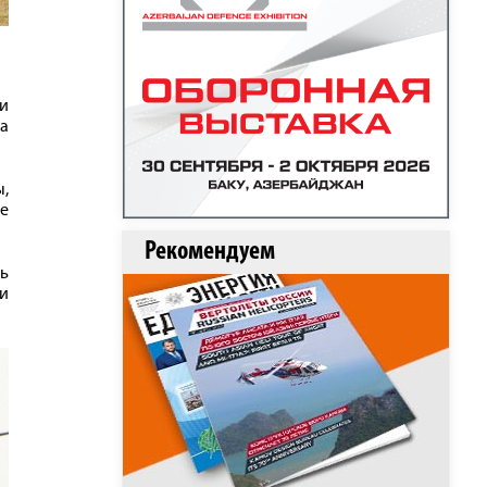
и
на
ы,
е
Рекомендуем
ть
и