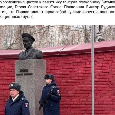
о возложение цветов к памятнику генерал-полковнику Витал
иации, Герою Советского Союза. Полковник Виктор Рудиков
етил, что Павлов олицетворял собой лучшие качества военно
иационных кругах.