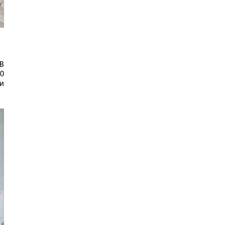
 В
0
и