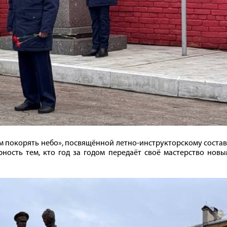
м покорять небо», посвящённой летно-инструкторскому соста
рность тем, кто год за годом передаёт своё мастерство нов