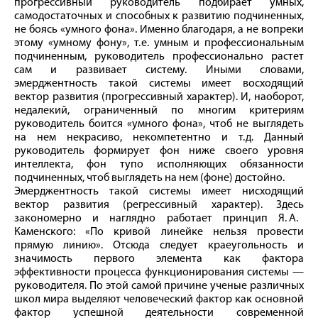
прогрессивный руководитель подбирает умных,
самодостаточных и способных к развитию подчиненных,
не боясь «умного фона». Именно благодаря, а не вопреки
этому «умному фону», т. е. умным и профессиональным
подчиненным, руководитель профессионально растет
сам и развивает систему. Иными словами,
эмерджентность такой системы имеет восходящий
вектор развития (прогрессивный характер). И, наоборот,
недалекий, ограниченный по многим критериям
руководитель боится «умного фона», чтоб не выглядеть
на нем некрасиво, некомпетентно и т. д. Данный
руководитель формирует фон ниже своего уровня
интеллекта, фон тупо исполняющих обязанности
подчиненных, чтоб выглядеть на нем (фоне) достойно.
Эмерджентность такой системы имеет нисходящий
вектор развития (регрессивный характер). Здесь
закономерно и наглядно работает принцип Я. А.
Каменского: «По кривой линейке нельзя провести
прямую линию». Отсюда следует краеугольность и
значимость первого элемента как фактора
эффективности процесса функционирования системы —
руководителя. По этой самой причине ученые различных
школ мира выделяют человеческий фактор как основной
фактор успешной деятельности современной