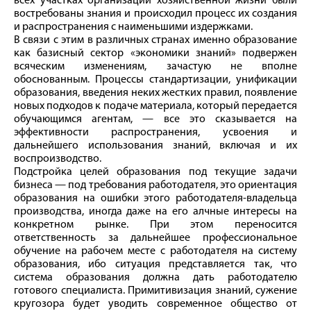
всех участках организации хозяйственной жизни были
востребованы знания и происходил процесс их создания
и распространения с наименьшими издержками.
В связи с этим в различных странах именно образование
как базисный сектор «экономики знаний» подвержен
всяческим изменениям, зачастую не вполне
обоснованным. Процессы стандартизации, унификации
образования, введения неких жестких правил, появление
новых подходов к подаче материала, который передается
обучающимся агентам, — все это сказывается на
эффективности распространения, усвоения и
дальнейшего использования знаний, включая и их
воспроизводство.
Подстройка целей образования под текущие задачи
бизнеса — под требования работодателя, это ориентация
образования на ошибки этого работодателя-владельца
производства, иногда даже на его алчные интересы на
конкретном рынке. При этом переносится
ответственность за дальнейшее профессиональное
обучение на рабочем месте с работодателя на систему
образования, ибо ситуация представляется так, что
система образования должна дать работодателю
готового специалиста. Примитивизация знаний, сужение
кругозора будет уводить современное общество от