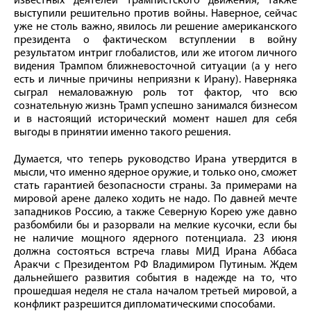
известных деятелей трампистского движения, также
выступили решительно против войны. Наверное, сейчас
уже не столь важно, явилось ли решение американского
президента о фактическом вступлении в войну
результатом интриг глобалистов, или же итогом личного
видения Трампом ближневосточной ситуации (а у него
есть и личные причины неприязни к Ирану). Наверняка
сыграл немаловажную роль тот фактор, что всю
сознательную жизнь Трамп успешно занимался бизнесом
и в настоящий исторический момент нашел для себя
выгоды в принятии именно такого решения.
Думается, что теперь руководство Ирана утвердится в
мысли, что именно ядерное оружие, и только оно, сможет
стать гарантией безопасности страны. За примерами на
мировой арене далеко ходить не надо. По давней мечте
западников Россию, а также Северную Корею уже давно
разбомбили бы и разорвали на мелкие кусочки, если бы
не наличие мощного ядерного потенциала. 23 июня
должна состояться встреча главы МИД Ирана Аббаса
Аракчи с Президентом РФ Владимиром Путиным. Ждем
дальнейшего развития события в надежде на то, что
прошедшая неделя не стала началом третьей мировой, а
конфликт разрешится дипломатическими способами.