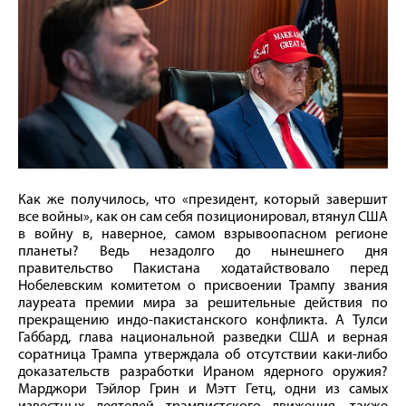
Как же получилось, что «президент, который завершит
все войны», как он сам себя позиционировал, втянул США
в войну в, наверное, самом взрывоопасном регионе
планеты? Ведь незадолго до нынешнего дня
правительство Пакистана ходатайствовало перед
Нобелевским комитетом о присвоении Трампу звания
лауреата премии мира за решительные действия по
прекращению индо-пакистанского конфликта. А Тулси
Габбард, глава национальной разведки США и верная
соратница Трампа утверждала об отсутствии каки-либо
доказательств разработки Ираном ядерного оружия?
Марджори Тэйлор Грин и Мэтт Гетц, одни из самых