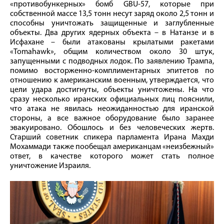
«противобункерных» бомб GBU-57, которые при
собственной массе 13,5 тонн несут заряд около 2,5 тонн и
способны уничтожать защищенные и заглубленные
объекты. Два других ядерных объекта – в Натанзе и в
Исфахане – были атакованы крылатыми ракетами
«Tomahawk», общим количеством около 30 штук,
запущенными с подводных лодок. По заявлению Трампа,
помимо восторженно-комплиментарных эпитетов по
отношению к американским военным, утверждается, что
цели удара достигнуты, объекты уничтожены. На что
сразу несколько иранских официальных лиц пояснили,
что атака не явилась неожиданностью для иранской
стороны, а все важное оборудование было заранее
эвакуировано. Обошлось и без человеческих жертв.
Старший советник спикера парламента Ирана Махди
Мохаммади также пообещал американцам «неизбежный»
ответ, в качестве которого может стать полное
уничтожение Израиля.