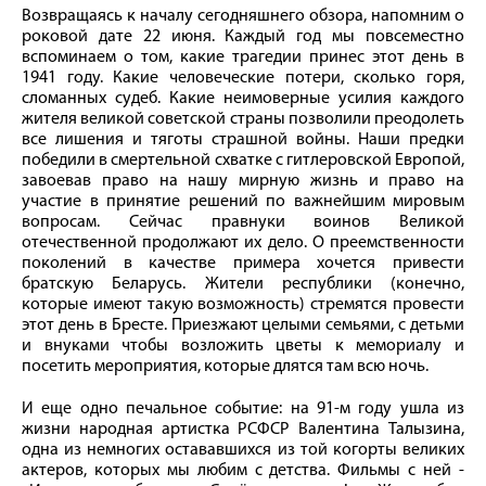
Возвращаясь к началу сегодняшнего обзора, напомним о
роковой дате 22 июня. Каждый год мы повсеместно
вспоминаем о том, какие трагедии принес этот день в
1941 году. Какие человеческие потери, сколько горя,
сломанных судеб. Какие неимоверные усилия каждого
жителя великой советской страны позволили преодолеть
все лишения и тяготы страшной войны. Наши предки
победили в смертельной схватке с гитлеровской Европой,
завоевав право на нашу мирную жизнь и право на
участие в принятие решений по важнейшим мировым
вопросам. Сейчас правнуки воинов Великой
отечественной продолжают их дело. О преемственности
поколений в качестве примера хочется привести
братскую Беларусь. Жители республики (конечно,
которые имеют такую возможность) стремятся провести
этот день в Бресте. Приезжают целыми семьями, с детьми
и внуками чтобы возложить цветы к мемориалу и
посетить мероприятия, которые длятся там всю ночь.
И еще одно печальное событие: на 91-м году ушла из
жизни народная артистка РСФСР Валентина Талызина,
одна из немногих остававшихся из той когорты великих
актеров, которых мы любим с детства. Фильмы с ней -