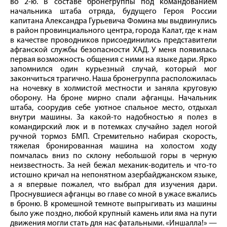
во 2‑ю. В составе бронегруппы под командованием
начальника штаба отряда, будущего Героя России
капитана Александра Гурьевича Фомина мы выдвинулись
в район провинциального центра, города Калат, где к нам
в качестве проводников присоединились представители
афганской службы безопасности ХАД. У меня появилась
первая возможность общения с ними на языке дари. Ярко
запомнился один курьезный случай, который мог
закончиться трагично. Наша бронегруппа расположилась
на ночевку в холмистой местности и заняла круговую
оборону. На броне мирно спали афганцы. Начальник
штаба, соорудив себе уютное спальное место, отдыхал
внутри машины. За какой‑то надобностью я полез в
командирский люк и в потемках случайно задел ногой
ручной тормоз БМП. Стремительно набирая скорость,
тяжелая бронированная машина на холостом ходу
помчалась вниз по склону небольшой горы в черную
неизвестность. За ней бежал механик-­водитель и что‑то
истошно кричал на непонятном азербайджанском языке,
а я впервые пожалел, что выбрал для изучения дари.
Проснувшиеся афганцы во главе со мной в ужасе вжались
в броню. В кромешной темноте выпрыгивать из машины
было уже поздно, любой крупный камень или яма на пути
движения могли стать для нас фатальными. «Иншалла!» —