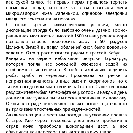
как рукой сняло. На первых порах пришлось терпеть
насмешки солдат, которые за глаза называли меня
микромайором из-за маленькой, одинокой звездочки
младшего лейтенанта на погонах.
С точки зрения климатических условий, место
дислокации отряда было выбрано очень удачно. Горно-
равнинная местность с высотой 1500 м над уровнем моря
позволяла сносно переносить жару в 50 градусов
Цельсия. Зимой выпадал обильный снег, было довольно
холодно. Отряд располагался рядом с трассой Кабул —
Кандагар на берегу небольшой речушки Тарнакруд,
которая поила нас холодной ключевой водой из
прибрежных источников. В ней в изобилии водились
рыба, крабы и черепахи. Проживала на речке и
неприятная живность в виде змей и скорпионов, но с
таким соседством мы освоились быстро. Существенным
раздражителем был ветер-­афганец, который каждый день
донимал нас тучами пыли и песка, проникавших повсюду.
Отбой в отряде объявляли только после тщательного
вытряхивания постельных принадлежностей.
Акклиматизация к местным погодным условиям прошла
быстро. Уже через несколько дней после прибытия в
отряд кожа приобрела шоколадный цвет, а нос
облупился, как переваренная картошка в мундире.