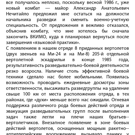
все получалось неплохо, поскольку весной 1986 г., уже
новый комбат — майор Александр Анатольевич
Нечитайло предложил мне остаться на должности
начальника разведки и сменить военно-­учетную
специальность. От предложения я вежливо отказался,
объяснив комбату, что мне хотелось бы сначала
закончить ВКИМО, куда я планировал вернуться после
завершения «языковой практики».
С появлением в нашем отряде 8 приданных вертолетов
(двух звеньев на Ми‑24 и на Ми‑8) 205‑й отдельной
вертолетной эскадрильи в конце 1985 года,
результативность разведывательно-­боевой деятельности
резко возросла. Наличие столь эффективной боевой
техники сделало нас более мобильными. Появилась
возможность проводить ежедневные досмотры зоны
ответственности, высаживать разведгруппы на удаление
свыше 100 км от места расположения отряда, в тех
районах, где «духи» меньше всего нас ожидали. Огневая
поддержка различного рода боевых действий отряда и
эвакуация разведывательных групп после выполнения
задач также легли на плечи наших братьев-­
вертолетчиков. Внезапное появление в зоне боевых
действий вертолетов, оснащенных мощным ракетно-­
артиллерийским вооружением, вызывало панику у