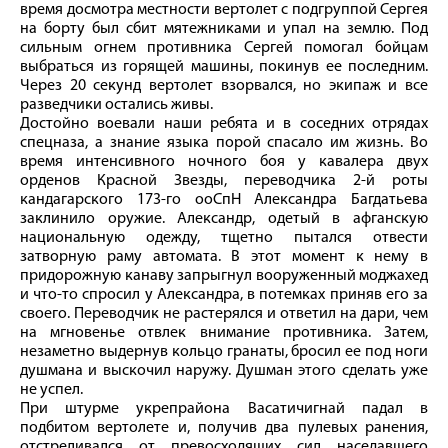
время досмотра местности вертолет с подгруппой Сергея
на борту был сбит мятежниками и упал на землю. Под
сильным огнем противника Сергей помогал бойцам
выбраться из горящей машины, покинув ее последним.
Через 20 секунд вертолет взорвался, но экипаж и все
разведчики остались живы.
Достойно воевали наши ребята и в соседних отрядах
спецназа, а знание языка порой спасало им жизнь. Во
время интенсивного ночного боя у кавалера двух
орденов Красной Звезды, переводчика 2‑й роты
кандагарского 173‑го ооСпН Александра Багдатьева
заклинило оружие. Александр, одетый в афганскую
национальную одежду, тщетно пытался отвести
затворную раму автомата. В этот момент к нему в
придорожную канаву запрыгнул вооруженный моджахед
и что‑то спросил у Александра, в потемках приняв его за
своего. Переводчик не растерялся и ответил на дари, чем
на мгновенье отвлек внимание противника. Затем,
незаметно выдернув кольцо гранаты, бросил ее под ноги
душмана и выскочил наружу. Душман этого сделать уже
не успел.
При штурме укрепрайона Васатичигнай падал в
подбитом вертолете и, получив два пулевых ранения,
отстреливался от превосходящих сил наседавшего