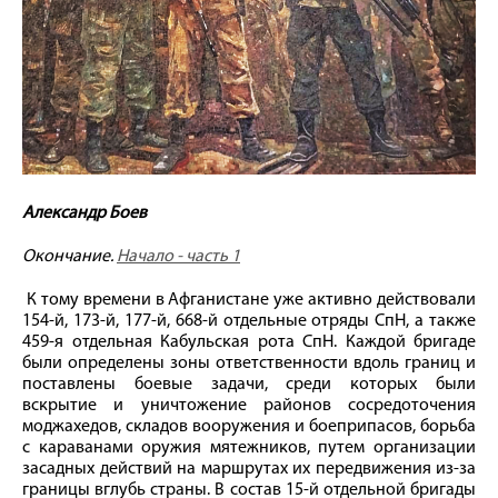
Александр Боев
Окончание.
Начало - часть 1
К тому времени в Афганистане уже активно действовали
154‑й, 173‑й, 177‑й, 668‑й отдельные отряды СпН, а также
459‑я отдельная Кабульская рота СпН. Каждой бригаде
были определены зоны ответственности вдоль границ и
поставлены боевые задачи, среди которых были
вскрытие и уничтожение районов сосредоточения
моджахедов, складов вооружения и боеприпасов, борьба
с караванами оружия мятежников, путем организации
засадных действий на маршрутах их передвижения из-за
границы вглубь страны. В состав 15‑й отдельной бригады