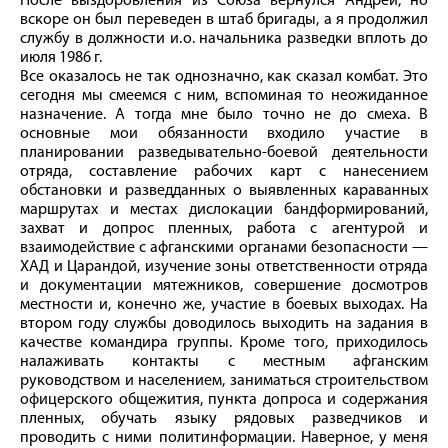
После выздоровления из Союза вернулся Андрей, но
вскоре он был переведен в штаб бригады, а я продолжил
службу в должности и. о. начальника разведки вплоть до
июля 1986 г.
Все оказалось не так однозначно, как сказал комбат. Это
сегодня мы смеемся с ним, вспоминая то неожиданное
назначение. А тогда мне было точно не до смеха. В
основные мои обязанности входило участие в
планировании разведывательно-­боевой деятельности
отряда, составление рабочих карт с нанесением
обстановки и разведданных о выявленных караванных
маршрутах и местах дислокации бандформирований,
захват и допрос пленных, работа с агентурой и
взаимодействие с афганскими органами безопасности —
ХАД и Царандой, изучение зоны ответственности отряда
и документации мятежников, совершение досмотров
местности и, конечно же, участие в боевых выходах. На
втором году службы доводилось выходить на задания в
качестве командира группы. Кроме того, приходилось
налаживать контакты с местным афганским
руководством и населением, заниматься строительством
офицерского общежития, пункта допроса и содержания
пленных, обучать языку рядовых разведчиков и
проводить с ними политинформации. Наверное, у меня