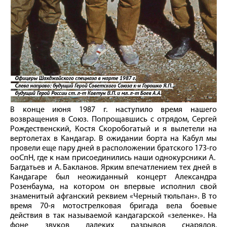
В конце июня 1987 г. наступило время нашего
возвращения в Союз. Попрощавшись с отрядом, Сергей
Рождественский, Костя Скоробогатый и я вылетели на
вертолетах в Кандагар. В ожидании борта на Кабул мы
провели еще пару дней в расположении братского 173‑го
ооСпН, где к нам присоединились наши однокурсники А.
Багдатьев и А. Бакланов. Ярким впечатлением тех дней в
Кандагаре был неожиданный концерт Александра
Розенбаума, на котором он впервые исполнил свой
знаменитый афганский реквием «Черный тюльпан». В то
время 70‑я мотострелковая бригада вела боевые
действия в так называемой кандагарской «зеленке». На
фоне звуков далеких разрывов снарядов,