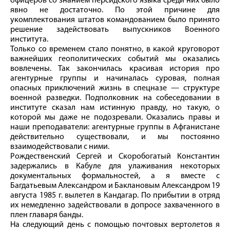
офицеров со знанием персидского языка среди них было
явно не достаточно. По этой причине для
укомплектования штатов командованием было принято
решение задействовать выпускников Военного
института.
Только со временем стало понятно, в какой круговорот
важнейших геополитических событий мы оказались
вовлечены. Так закончилась красивая история про
агентурные группы и начиналась суровая, полная
опасных приключений жизнь в спецназе — структуре
военной разведки. Подполковник на собеседовании в
институте сказал нам истинную правду, но такую, о
которой мы даже не подозревали. Оказались правы и
наши преподаватели: агентурные группы в Афганистане
действительно существовали, и мы постоянно
взаимодействовали с ними.
Рождественский Сергей и Скоробогатый Константин
задержались в Кабуле для улаживания некоторых
документальных формальностей, а я вместе с
Багдатьевым Александром и Баклановым Александром 19
августа 1985 г. вылетел в Кандагар. По прибытии в отряд
их немедленно задействовали в допросе захваченного в
плен главаря банды.
На следующий день с помощью почтовых вертолетов я