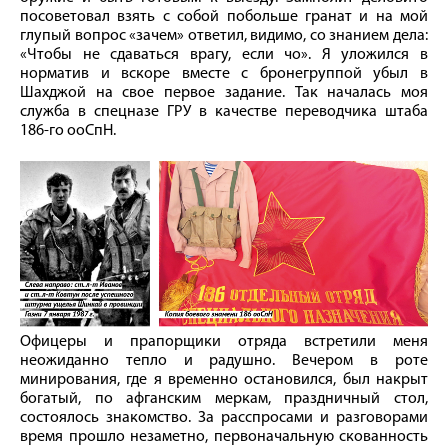
посоветовал взять с собой побольше гранат и на мой
глупый вопрос «зачем» ответил, видимо, со знанием дела:
«Чтобы не сдаваться врагу, если чо». Я уложился в
норматив и вскоре вместе с бронегруппой убыл в
Шахджой на свое первое задание. Так началась моя
служба в спецназе ГРУ в качестве переводчика штаба
186‑го ооСпН.
Офицеры и прапорщики отряда встретили меня
неожиданно тепло и радушно. Вечером в роте
минирования, где я временно остановился, был накрыт
богатый, по афганским меркам, праздничный стол,
состоялось знакомство. За расспросами и разговорами
время прошло незаметно, первоначальную скованность