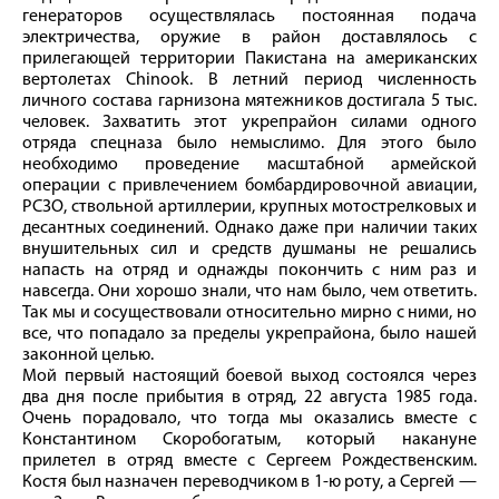
генераторов осуществлялась постоянная подача
электричества, оружие в район доставлялось с
прилегающей территории Пакистана на американских
вертолетах Chinook. В летний период численность
личного состава гарнизона мятежников достигала 5 тыс.
человек. Захватить этот укрепрайон силами одного
отряда спецназа было немыслимо. Для этого было
необходимо проведение масштабной армейской
операции с привлечением бомбардировочной авиации,
РСЗО, ствольной артиллерии, крупных мотострелковых и
десантных соединений. Однако даже при наличии таких
внушительных сил и средств душманы не решались
напасть на отряд и однажды покончить с ним раз и
навсегда. Они хорошо знали, что нам было, чем ответить.
Так мы и сосуществовали относительно мирно с ними, но
все, что попадало за пределы укрепрайона, было нашей
законной целью.
Мой первый настоящий боевой выход состоялся через
два дня после прибытия в отряд, 22 августа 1985 года.
Очень порадовало, что тогда мы оказались вместе с
Константином Скоробогатым, который накануне
прилетел в отряд вместе с Сергеем Рождественским.
Костя был назначен переводчиком в 1‑ю роту, а Сергей —