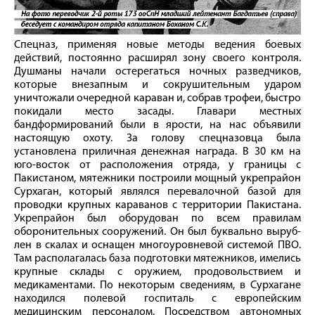
Спецназ, применяя новые методы ведения боевых
действий, постоянно расширял зону своего контроля.
Душманы начали остерегаться ночных разведчиков,
которые внезапным и сокрушительным ударом
уничтожали очередной караван и, собрав трофеи, быстро
покидали место засады. Главари местных
бандформирований были в ярости, на нас объявили
настоящую охоту. За голову спецназовца была
установлена приличная денежная награда. В 30 км на
юго-восток от расположения отряда, у границы с
Пакистаном, мятежники построили мощный укреп­район
Сурхаган, который являлся перевалочной базой для
проводки крупных караванов с территории Пакистана.
Укрепрайон был оборудован по всем правилам
оборонительных сооружений. Он был буквально выруб­
лен в скалах и оснащен многоуровневой системой ПВО.
Там располагалась база подготовки мятежников, имелись
крупные склады с оружием, продовольствием и
медикаментами. По некоторым сведениям, в Сурхагане
находился полевой госпиталь с европейским
медицинским персоналом. Посредством автономных