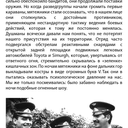
сильно обеспокоило бандитов, они продолжали поставки
оружия. Но когда разведгруппы начали громить первые
караваны, мятежники стали осознавать, что в нашем лице
они столкнулись с достойным противником,
применяющем нестандартную тактику ведения боевых
действий, которая к тому же постоянно менялась.
Душманы всячески давали нам понять, что не потерпят
нашего присутствия на их территории. Отряд часто
подвергался обстрелам реактивными снарядами с
открытой задней площадки подвижных легковых
автомобилей Toyota и Simurgh, которые, увертываясь от
ответного огня, стремительно скрывались в «зеленке»
кишлачных зон. По ночам мятежники на фоне дальних гор
выкладывали костры в виде огромных букв V. Так они в
пытались оказывать психологическое давление на нас.
Мы же только посмеивались: было забавно наблюдать в
ночи подобные огненные шоу.