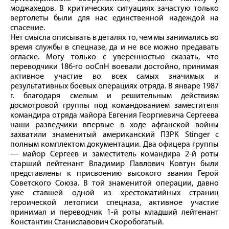
моджахедов. В критических ситуациях зачастую только
вертолеты были для нас единственной надеждой на
спасение.
Нет смысла описывать в деталях то, чем мы занимались во
время службы в спецназе, да и не все можно предавать
огласке. Могу только с уверенностью сказать, что
переводчики 186‑го ооСпН воевали достойно, принимая
активное участие во всех самых значимых и
результативных боевых операциях отряда. В январе 1987
г. благодаря смелым и решительным действиям
досмотровой группы под командованием заместителя
командира отряда майора Евгения Георгиевича Сергеева
наши разведчики впервые в ходе афганской вой­ны
захватили знаменитый американский ПЗРК Stinger с
полным комплектом документации. Два офицера группы
— майор Сергеев и заместитель командира 2‑й роты
старший лейтенант Владимир Павлович Ковтун были
представлены к присвоению высокого звания Герой
Советского Союза. В той знаменитой операции, давно
уже ставшей одной из хрестоматийных страниц
героической летописи спецназа, активное участие
принимал и переводчик 1‑й роты младший лейтенант
Константин Станиславович Скоробогатый.