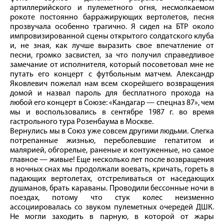
артиллерийского и пулеметного огня, несмолкаемом
рокоте постоянно барражирующих вертолетов, песня
прозвучала особенно трагично. Я сидел на БТР около
импровизированной сцены открытого солдатского клуба
и, не зная, как лучше выразить свое впечатление от
песни, громко засвистел, за что получил справедливое
замечание от исполнителя, который посоветовал мне не
путать его концерт с футбольным матчем. Александр
Яковлевич пожелал нам всем скорейшего возвращения
домой и назвал пароль для бесплатного прохода на
любой его концерт в Союзе: «Кандагар — спецназ 87», чем
мы и воспользовались в сентябре 1987 г. во время
гастрольного тура Розенбаума в Москве.
Вернулись мы в Союз уже совсем другими людьми. Слегка
потрепанные жизнью, переболевшие гепатитом и
малярией, обгорелые, раненые и контуженные, но самое
главное — живые! Еще несколько лет после возвращения
в ночных снах мы продолжали воевать, кричать, гореть в
падающих вертолетах, отстреливаться от наседающих
душманов, брать караваны. Проводили бессонные ночи в
поездах, потому что стук колес неизменно
ассоциировалась со звуком пулеметных очередей ДШК.
Не могли заходить в парную, в которой от жары