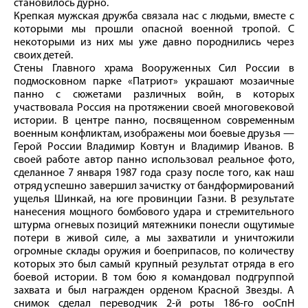
становилось дурно.
Крепкая мужская дружба связала нас с людьми, вместе с
которыми мы прошли опасной военной тропой. С
некоторыми из них мы уже давно породнились через
своих детей.
Стены Главного храма Вооруженных Сил России в
подмосковном парке «Патриот» украшают мозаичные
панно с сюжетами различных войн, в которых
участвовала Россия на протяжении своей многовековой
истории. В центре панно, посвященном современным
военным конфликтам, изображены мои боевые друзья —
Герой России Владимир Ковтун и Владимир Иванов. В
своей работе автор панно использовал реальное фото,
сделанное 7 января 1987 года сразу после того, как наш
отряд успешно завершил зачистку от бандформирований
ущелья Шинкай, на юге провинции Газни. В результате
нанесения мощного бомбового удара и стремительного
штурма огневых позиций мятежники понесли ощутимые
потери в живой силе, а мы захватили и уничтожили
огромные склады оружия и боеприпасов, по количеству
которых это был самый крупный результат отряда в его
боевой истории. В том бою я командовал подгруппой
захвата и был награжден орденом Красной Звезды. А
снимок сделал переводчик 2‑й роты 186‑го ооСпН