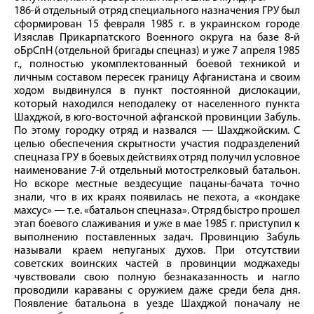
186‑й отдельный отряд специального назначения ГРУ был
сформирован 15 февраля 1985 г. в украинском городе
Изяслав Прикарпатского Военного округа на базе 8-й
оБрСпН (отдельной бригады спецназ) и уже 7 апреля 1985
г., полностью укомплектованный боевой техникой и
личным составом пересек границу Афганистана и своим
ходом выдвинулся в пункт постоянной дислокации,
который находился неподалеку от населенного пункта
Шахджой, в юго-восточной афганской провинции Забуль.
По этому городку отряд и назвался — Шахджойским. С
целью обеспечения скрытности участия подразделений
спецназа ГРУ в боевых действиях отряд получил условное
наименование 7‑й отдельный мотострелковый батальон.
Но вскоре местные вездесущие пацаны-­бачата точно
знали, что в их краях появилась не пехота, а «кондаке
махсус» — т. е. «батальон спецназа». Отряд быстро прошел
этап боевого слаживания и уже в мае 1985 г. приступил к
выполнению поставленных задач. Провинцию Забуль
называли краем непуганых духов. При отсутствии
советских воинских частей в провинции моджахеды
чувствовали свою полную безнаказанность и нагло
проводили караваны с оружием даже среди бела дня.
Появление батальона в уезде Шахджой поначалу не