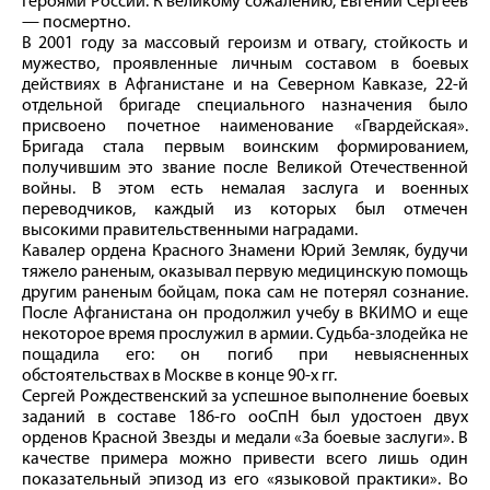
Героями России. К великому сожалению, Евгений Сергеев
— посмертно.
В 2001 году за массовый героизм и отвагу, стойкость и
мужество, проявленные личным составом в боевых
действиях в Афганистане и на Северном Кавказе, 22‑й
отдельной бригаде специального назначения было
присвоено почетное наименование «Гвардейская».
Бригада стала первым воинским формированием,
получившим это звание после Великой Отечественной
вой­ны. В этом есть немалая заслуга и военных
переводчиков, каждый из которых был отмечен
высокими правительственными наградами.
Кавалер ордена Красного Знамени Юрий Земляк, будучи
тяжело раненым, оказывал первую медицинскую помощь
другим раненым бойцам, пока сам не потерял сознание.
После Афганистана он продолжил учебу в ВКИМО и еще
некоторое время прослужил в армии. Судьба-­злодейка не
пощадила его: он погиб при невыясненных
обстоятельствах в Москве в конце 90‑х гг.
Сергей Рождественский за успешное выполнение боевых
заданий в составе 186‑го ооСпН был удостоен двух
орденов Красной Звезды и медали «За боевые заслуги». В
качестве примера можно привести всего лишь один
показательный эпизод из его «языковой практики». Во