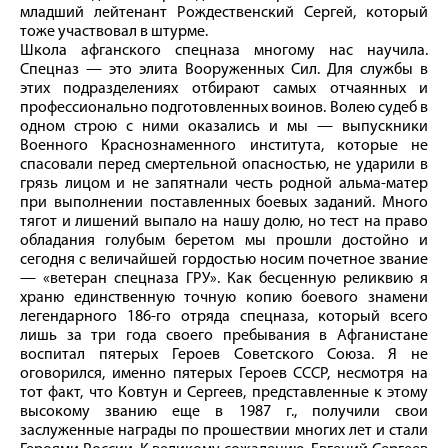
младший лейтенант Рождественский Сергей, который
тоже участвовал в штурме.
Школа афганского спецназа многому нас научила.
Спецназ — это элита Вооруженных Сил. Для службы в
этих подразделениях отбирают самых отчаянных и
профессионально подготовленных воинов. Волею судеб в
одном строю с ними оказались и мы — выпускники
Военного Краснознаменного института, которые не
спасовали перед смертельной опасностью, не ударили в
грязь лицом и не запятнали честь родной альма-­матер
при выполнении поставленных боевых заданий. Много
тягот и лишений выпало на нашу долю, но тест на право
обладания голубым беретом мы прошли достойно и
сегодня с величайшей гордостью носим почетное звание
— «ветеран спецназа ГРУ». Как бесценную реликвию я
храню единственную точную копию боевого знамени
легендарного 186‑го отряда спецназа, который всего
лишь за три года своего пребывания в Афганистане
воспитал пятерых Героев Советского Союза. Я не
оговорился, именно пятерых Героев СССР, несмотря на
тот факт, что Ковтун и Сергеев, представленные к этому
высокому званию еще в 1987 г., получили свои
заслуженные награды по прошествии многих лет и стали