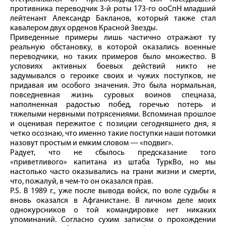
противника переводчик 3‑й роты 173‑го ооСпН младший
лейтенант Александр Бакланов, который также стал
кавалером двух орденов Красной Звезды.
Приведенные примеры лишь частично отражают ту
реальную обстановку, в которой оказались военные
переводчики, но таких примеров было множество. В
условиях активных боевых действий никто не
задумывался о героике своих и чужих поступков, не
придавая им особого значения. Это была нормальная,
повседневная жизнь суровых воинов спецназа,
наполненная радостью побед, горечью потерь и
тяжелыми нервными потрясениями. Вспоминая прошлое
и оценивая пережитое с позиции сегодняшнего дня, я
четко осознаю, что именно такие поступки наши потомки
назовут простым и емким словом — «подвиг».
Радует, что не сбылось предсказание того
«приветливого» капитана из штаба ТуркВо, но мы
настолько часто оказывались на грани жизни и смерти,
что, пожалуй, в чем‑то он оказался прав.
P.S. В 1989 г., уже после вывода вой­ск, по воле судьбы я
вновь оказался в Афганистане. В личном деле моих
однокурсников о той командировке нет никаких
упоминаний. Согласно сухим записям о прохождении