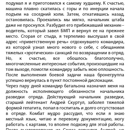
подумал я и приготовился к самому худшему. К счастью,
машина плавно скатилась с горы и по инерции начала
подъем на соседний холм. Затем, откатившись назад,
остановилась. Проехались мы мягко, начальник штаба
даже не проснулся. Разбудил его прибежавший механик-­
водитель, который завел БМП и вернул ее на прежнее
место. Сгорая от стыда, я терпеливо выслушал в свой
адрес «приветственную речь» отдохнувшего командира,
из которой узнал много нового о себе, с обещанием
тяжелых «эротических» санкций по возвращении в отряд.
Но, к счастью, все обошлось благополучно,
многочисленные интересные события, произошедшие на
том выходе, помогли командиру забыть мою оплошность.
После выполнения боевой задачи наша бронегруппа
успешно вернулась в пункт постоянной дислокации.
Через пару дней командир батальона назначил меня на
должность исполняющего обязанности начальника
разведки отряда. Действующий начальник разведки,
старший лейтенант Андрей Скуртул, заболел тяжелой
формой гепатита, попал в госпиталь и долго отсутствовал
в отряде. Комбат мудро рассудил, что если я знаю
местный язык, читаю и перевожу документацию, могу
работать с картами, то вполне подхожу для этой работы.