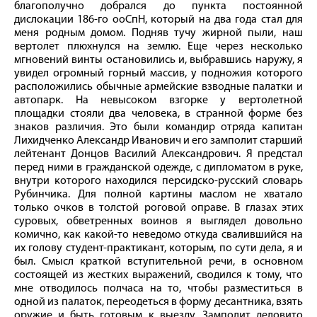
благополучно добрался до пункта постоянной
дислокации 186‑го ооСпН, который на два года стал для
меня родным домом. Подняв тучу жирной пыли, наш
вертолет плюхнулся на землю. Еще через несколько
мгновений винты остановились и, выбравшись наружу, я
увидел огромный горный массив, у подножия которого
расположились обычные армейские взводные палатки и
автопарк. На невысоком взгорке у вертолетной
площадки стояли два человека, в странной форме без
знаков различия. Это были командир отряда капитан
Лихидченко Александр Иванович и его замполит старший
лейтенант Донцов Василий Александрович. Я предстал
перед ними в гражданской одежде, с дипломатом в руке,
внутри которого находился персидско-­русский словарь
Рубинчика. Для полной картины маслом не хватало
только очков в толстой роговой оправе. В глазах этих
суровых, обветренных воинов я выглядел довольно
комично, как какой‑то неведомо откуда свалившийся на
их голову студент-­практикант, которым, по сути дела, я и
был. Смысл краткой вступительной речи, в основном
состоящей из жестких выражений, сводился к тому, что
мне отводилось полчаса на то, чтобы разместиться в
одной из палаток, переодеться в форму десантника, взять
оружие и быть готовым к выезду. Замполит деловито