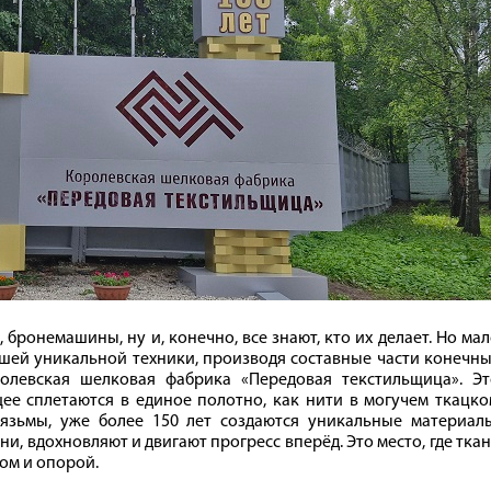
 бронемашины, ну и, конечно, все знают, кто их делает. Но ма
нашей уникальной техники, производя составные части конечн
олевская шелковая фабрика «Передовая текстильщица». Эт
щее сплетаются в единое полотно, как нити в могучем ткацк
лязьмы, уже более 150 лет создаются уникальные материалы
, вдохновляют и двигают прогресс вперёд. Это место, где тка
ном и опорой.