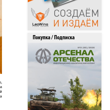
Покупка / Подписка
,
м
ой
ка