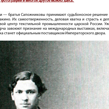
 фотографии и многое другое можно здесь.
ели — братья Сапожниковы принимают судьбоносное решение 
кино. Их самоотверженность, деловая хватка и страсть к де
вой центр текстильной промышленности царской России. Уж
арча завоюют признание на международных выставках, включ
ика станет официальным поставщиком Императорского двора.