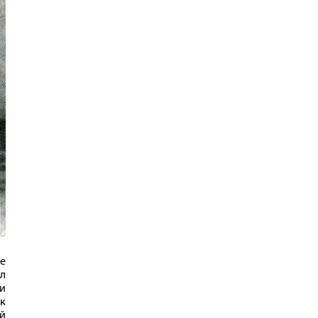
е
ыл
и
к
й