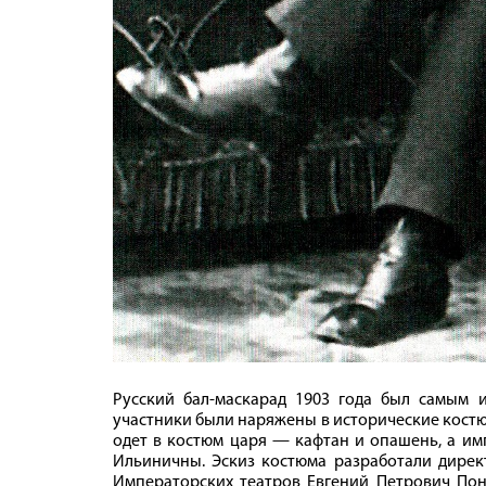
Русский бал-маскарад 1903 года был самым и
участники были наряжены в исторические костю
одет в костюм царя — кафтан и опашень, а 
Ильиничны. Эскиз костюма разработали дире
Императорских театров Евгений Петрович По