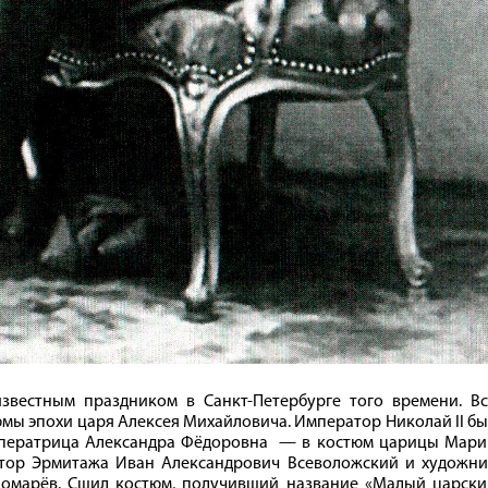
звестным праздником в Санкт-Петербурге того времени. Вс
мы эпохи царя Алексея Михайловича. Император Николай II б
императрица Александра Фёдоровна — в костюм царицы Мари
ктор Эрмитажа Иван Александрович Всеволожский и художни
номарёв. Сшил костюм, получивший название «Малый царски