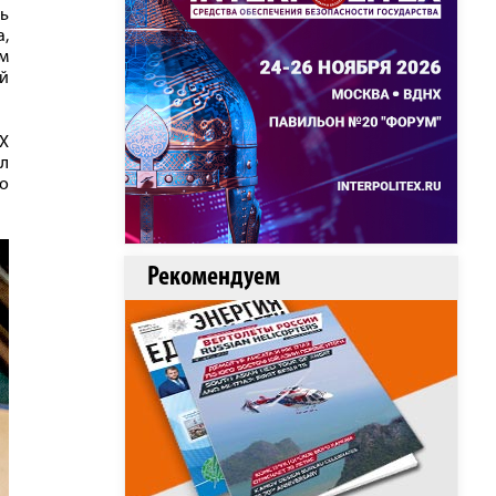
ь
а,
м
ый
IX
л
но
Рекомендуем