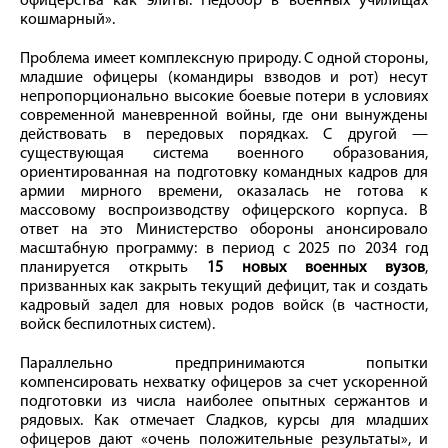
офицерства как элиты. Недобор в военных училищах
кошмарный».
Проблема имеет комплексную природу. С одной стороны,
младшие офицеры (командиры взводов и рот) несут
непропорционально высокие боевые потери в условиях
современной маневренной войны, где они вынуждены
действовать в передовых порядках. С другой —
существующая система военного образования,
ориентированная на подготовку командных кадров для
армии мирного времени, оказалась не готова к
массовому воспроизводству офицерского корпуса. В
ответ на это Министерство обороны анонсировало
масштабную программу: в период с 2025 по 2034 год
планируется открыть
15 новых военных вузов
,
призванных как закрыть текущий дефицит, так и создать
кадровый задел для новых родов войск (в частности,
войск беспилотных систем).
Параллельно предпринимаются попытки
компенсировать нехватку офицеров за счет ускоренной
подготовки из числа наиболее опытных сержантов и
рядовых. Как отмечает Сладков, курсы для младших
офицеров дают «очень положительные результаты», и