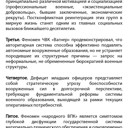
принципиально различной мотивацией и социализацией
(профессиональные военные, «экзистенциальные
добровольцы», бывшие заключенные, экономические
рекруты). Постконфликтная реинтеграция этих групп в
мирную жизнь станет одним из главных социальных
вызовов ближайшего десятилетия.
Третье.
Феномен ЧВК «Вагнер» продемонстрировал, что
авторитарная система способна эффективно подавлять
автономные вооруженные образования, но не устраняет
породившие их структурные причины — запрос на
неформальные, не обремененные бюрократией военные
структуры.
Четвертое.
Дефицит младших офицеров представляет
собой стратегическую угрозу боеспособности
вооруженных сил в долгосрочной перспективе,
требующую фундаментальной реформы системы
военного образования, выходящей за рамки текущих
оперативных потребностей.
Пятое.
Феномен «народного ВПК» является симптомом
глубокой дисфункции государственной системы
материально-технического обеспечения и одновременно