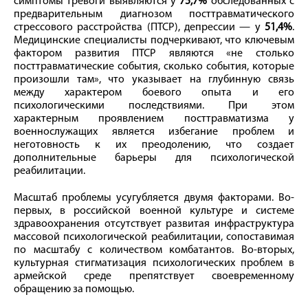
симптомы тревоги выявляются у
75,7%
обследованных с
предварительным диагнозом посттравматического
стрессового расстройства (ПТСР), депрессии — у
51,4%
.
Медицинские специалисты подчеркивают, что ключевым
фактором развития ПТСР являются «не столько
посттравматические события, сколько события, которые
произошли там», что указывает на глубинную связь
между характером боевого опыта и его
психологическими последствиями. При этом
характерным проявлением посттравматизма у
военнослужащих является избегание проблем и
неготовность к их преодолению, что создает
дополнительные барьеры для психологической
реабилитации.
Масштаб проблемы усугубляется двумя факторами. Во-
первых, в российской военной культуре и системе
здравоохранения отсутствует развитая инфраструктура
массовой психологической реабилитации, сопоставимая
по масштабу с количеством комбатантов. Во-вторых,
культурная стигматизация психологических проблем в
армейской среде препятствует своевременному
обращению за помощью.