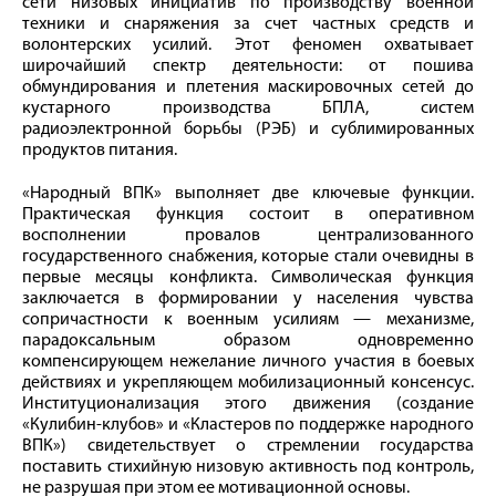
сети низовых инициатив по производству военной
техники и снаряжения за счет частных средств и
волонтерских усилий. Этот феномен охватывает
широчайший спектр деятельности: от пошива
обмундирования и плетения маскировочных сетей до
кустарного производства БПЛА, систем
радиоэлектронной борьбы (РЭБ) и сублимированных
продуктов питания.
«Народный ВПК» выполняет две ключевые функции.
Практическая функция состоит в оперативном
восполнении провалов централизованного
государственного снабжения, которые стали очевидны в
первые месяцы конфликта. Символическая функция
заключается в формировании у населения чувства
сопричастности к военным усилиям — механизме,
парадоксальным образом одновременно
компенсирующем нежелание личного участия в боевых
действиях и укрепляющем мобилизационный консенсус.
Институционализация этого движения (создание
«Кулибин-клубов» и «Кластеров по поддержке народного
ВПК») свидетельствует о стремлении государства
поставить стихийную низовую активность под контроль,
не разрушая при этом ее мотивационной основы.